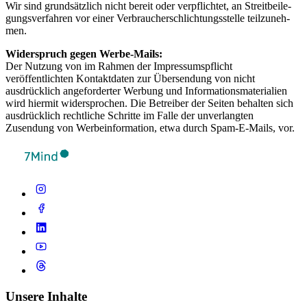
Wir sind grund­sätz­lich nicht bereit oder verp­flich­tet, an Streit­bei­le­
gung­sver­fah­ren vor einer Ver­brau­cher­schlich­tungs­s­telle teil­zu­neh­
men.
Widerspruch gegen Werbe-Mails:
Der Nutzung von im Rahmen der Impressumspflicht
veröffentlichten Kontaktdaten zur Übersendung von nicht
ausdrücklich angeforderter Werbung und Informationsmaterialien
wird hiermit widersprochen. Die Betreiber der Seiten behalten sich
ausdrücklich rechtliche Schritte im Falle der unverlangten
Zusendung von Werbeinformation, etwa durch Spam-E-Mails, vor.
Unsere Inhalte