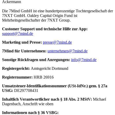
Ackermann
Die 7Mind GmbH ist eine hundertprozentige Tochtergesellschaft der
7NXT GmbH. Oakley Capital Origin Fund ist
Mehrheitsgesellschafter der 7NXT Group.
Cus­to­mer Sup­port und tech­nische Hilfe zur App:
support@7mind.de
Mar­ke­ting und Presse:
presse@7mind.de
7Mind für Unter­neh­men:
unternehmen@7mind.de
Sons­tige Rück­fra­gen und Anre­gun­gen:
info@7mind.de
Regis­ter­ge­richt:
Amts­ge­richt Dort­mund
Regis­ter­num­mer:
HRB 26916
Umsatzs­teuer-Iden­ti­fi­ka­tions­num­mer (USt-IdNr.) gem. § 27a
UStG:
DE297708431
Inhalt­lich Verant­wort­li­cher nach § 18 Abs. 2 MStV:
Michael
Dagenbach
, Anschrift wie oben
Infor­ma­tio­nen nach § 36 VSBG: