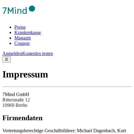
Preise
Krankenkasse
Magazin
Coupon
Anmelden
Kostenlos testen
☰
Impressum
7Mind GmbH
Ritterstraße 12
10969 Berlin
Fir­men­da­ten
Ver­tre­tungs­be­rech­tige Ges­chäftsfüh­rer: Michael Dagenbach, Kurt