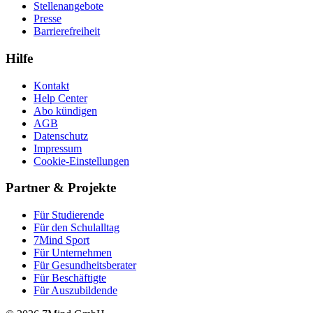
Stellenangebote
Presse
Barrierefreiheit
Hilfe
Kontakt
Help Center
Abo kündigen
AGB
Datenschutz
Impressum
Cookie-Einstellungen
Partner & Projekte
Für Stu­die­rende
Für den Schulalltag
7Mind Sport
Für Unter­neh­men
Für Gesund­heits­be­ra­ter
Für Beschäftigte
Für Auszubildende