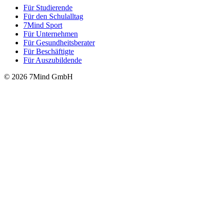
Für Stu­die­rende
Für den Schulalltag
7Mind Sport
Für Unter­neh­men
Für Gesund­heits­be­ra­ter
Für Beschäftigte
Für Auszubildende
© 2026 7Mind GmbH