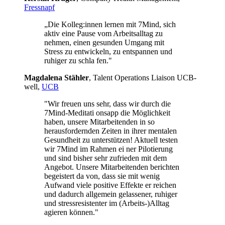
Fressnapf
„Die Kolleg:innen lernen mit 7Mind, sich
aktiv eine Pause vom Arbeitsalltag zu
nehmen, einen gesunden Umgang mit
Stress zu entwickeln, zu entspannen und
ruhiger zu schla fen."
Mag­da­lena Stäh­ler
, Talent Operations Liaison UCB­
well,
UCB
"Wir freuen uns sehr, dass wir durch die
7Mind-Meditati onsapp die Möglichkeit
haben, unsere Mitarbeitenden in so
herausfordernden Zeiten in ihrer mentalen
Gesundheit zu unterstützen! Aktuell testen
wir 7Mind im Rahmen ei ner Pilotierung
und sind bisher sehr zufrieden mit dem
Angebot. Unsere Mitarbeitenden berichten
begeistert da von, dass sie mit wenig
Aufwand viele positive Effekte er reichen
und dadurch allgemein gelassener, ruhiger
und stressresistenter im (Arbeits-)Alltag
agieren können."