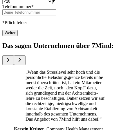
▾
Telefonnummer*
*Pflichtfelder
Weiter
Das sagen Unternehmen über 7Mind:
„Wenn das Stress­le­vel sehr hoch und die
per­sön­li­che Belas­tungs­grenze bereits unbe­
merkt über­schrit­ten ist, hat ein Mit­ar­bei­ter
weder die Zeit, noch „den Kopf“ dazu,
sich grund­le­gend mit der Acht­sam­keits­
lehre zu beschäf­ti­gen. Daher setzen wir auf
die recht­zei­tige, nied­rig­schwel­lige und
kon­stante Eta­blie­rung von Acht­sam­keit
inner­halb des gesam­ten Unterneh­mens.
Das Ange­bot von 7Mind hilft uns dabei!“
Kers­tin Krüger
, Com­pany Health Manage­ment,