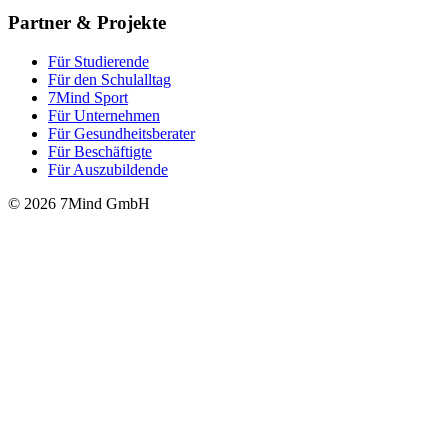
Partner & Projekte
Für Stu­die­rende
Für den Schulalltag
7Mind Sport
Für Unter­neh­men
Für Gesund­heits­be­ra­ter
Für Beschäftigte
Für Auszubildende
© 2026 7Mind GmbH