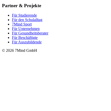
Partner & Projekte
Für Stu­die­rende
Für den Schulalltag
7Mind Sport
Für Unter­neh­men
Für Gesund­heits­be­ra­ter
Für Beschäftigte
Für Auszubildende
© 2026 7Mind GmbH