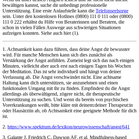
bewältigen kannst, suche dir unbedingt professionelle
Unterstützung. Eine erste Anlaufstelle kann die
Telefonseelsorge
sein. Unter den kostenlosen Hotlines (0800) 111 0 111 oder (0800)
111 0 222 erhältst du Hilfe von Beraterinnen und Beratern, die
schon in vielen Fällen Auswege aus schwierigen Situationen
aufzeigen konnten. Siehe auch hier (1).
1. Achtsamkeit kann dazu führen, dass deine Angst dir bewusster
wird. Für manche Menschen kann sich dies zunächst als
Verstärkung der Angst anfühlen. Zumeist legt sich das nach einigen
Minuten, vielleicht aber auch erst nach einigen Tagen bis Wochen
der Meditation. Das ist sehr individuell und hängt von deiner
Verfassung ab. Die Angst verschwindet nicht. Eine achtsame
Haltung kann dich unterstützen, sie anzunehmen und einen
funktionalen Umgang mit ihr zu finden. Empfindest du die Angst
allerdings als überwältigend, zögere nicht, dir therapeutische
Unterstützung zu suchen. Und wenn du bereits von psychischen
Vorerkrankungen weißt, bitte kläre mit deinem:deiner Therapeut:in
oder Hausärztin ab, ob Achtsamkeit eine geeignete Methode für dich
ist.
2.
https://www.spektrum.de/lexikon/neurowissenschaft/angst/641
3. Galante J, Friedrich C, Dawson AF, et al. Mindfulness-based