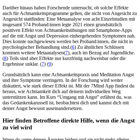
Darüber hinaus haben Forschende untersucht, ob solche Effekte
auch für Achtsamkeitsprogramme gelten, die nicht von Angesicht zu
Angesicht stattfinden: Eine Metaanalyse von acht Einzelstudien mit
insgesamt 574 Proband:innen legte 2021 einen grundsätzlich
positiven Effekt von Achtsamkeitsübungen mit Smartphone-Apps
auf die mit Angst und Depression einhergehenden Symptomen nah.
Dies konnte nachgewiesen werden bei Proband:innen, die nicht in
psychologischer Behandlung sind.(
6
) Zu ähnlichen Schlüssen
kommen weitere Metaanalysen(
7
), auch im Bezug auf Jugendliche.
(
8
) Teils sind aber Effekte nur kurzfristig nachweisbar oder die
Ergebnisse unklar. (
7
) (
9
)
Grundsätzlich kann eine Achtsamkeitspraxis und Meditation Angst
und ihre Symptome verringern. In der Forschung wird weiter
diskutiert, wie stark dieser Effekt ist. Mit der 7Mind App findest du
heraus, wie Achtsamkeit dich auf deinem individuellen Weg
unterstützen kann. Im Kurs “Umgang mit Angst” erfährst du, was
das Gedankenkarussell ist, beobachtest dich und kannst dich mit
deiner Angst bewusst auseinandersetzen.
Hier finden Betroffene direkte Hilfe, wenn die Angst
zu viel wird
Wenn du unter deinen Ängsten leidest und sie nicht mehr alleine