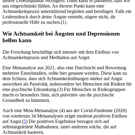
unsere Lebensqualität verringern. Dann kann es passieren, dass wir
uns eingeschränkt fühlen. An diesem Punkt kann eine
Achtsamkeitspraxis unterstützend begleiten und beruhigen. Falls ein
Leidensdruck durch deine Ängste entsteht, zögere nicht, dir
professionelle Hilfe zu suchen.(1)
Wie Achtsamkeit bei Ängsten und Depres­sio­nen
helfen kann
Die Forschung beschäftigt sich intensiv mit dem Einfluss von
Achtsamkeitspraxis und Meditation auf Angst.
Eine Metaanalyse aus 2021, also eine Durchsicht und Bewertung
mehrerer Einzelstudien, sollte hier genannt werden. Diese kam zu
dem Schluss, dass sich Achtsamkeitsübungen stärker auf Angst
auswirken als Passivität, insbesondere bei Menschen mit Risiken für
eine psychische Erkrankung.(3) Für Menschen in Risikogruppen
macht es besonders Sinn, sich präventiv um die psychische
Gesundheit zu kümmern.
Auch eine Meta-Metaanalyse (4) aus der Covid-Pandemie (2020)
von wiederum 34 Metaanalysen zeigte moderat positiven Einfluss
auf Angst.(
5
) Die positiven Ergebnisse bezogen sich auf
selbstangeleitete Maßnahmen, unter anderem solche, die auf
Achtsamkeit basieren.