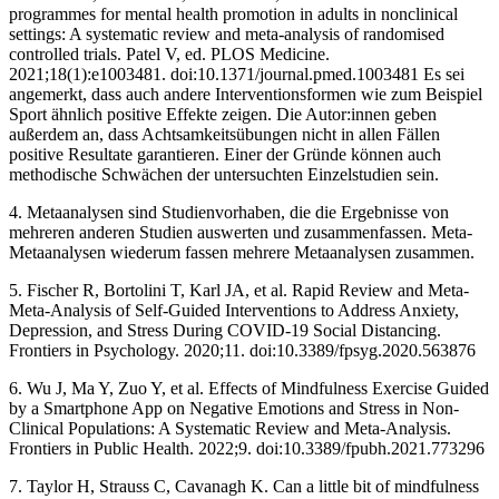
programmes for mental health promotion in adults in nonclinical
settings: A systematic review and meta-analysis of randomised
controlled trials. Patel V, ed. PLOS Medicine.
2021;18(1):e1003481. doi:10.1371/journal.pmed.1003481 Es sei
angemerkt, dass auch andere Interventionsformen wie zum Beispiel
Sport ähnlich positive Effekte zeigen. Die Autor:innen geben
außerdem an, dass Achtsamkeitsübungen nicht in allen Fällen
positive Resultate garantieren. Einer der Gründe können auch
methodische Schwächen der untersuchten Einzelstudien sein.
4. Metaanalysen sind Studienvorhaben, die die Ergebnisse von
mehreren anderen Studien auswerten und zusammenfassen. Meta-
Metaanalysen wiederum fassen mehrere Metaanalysen zusammen.
5. Fischer R, Bortolini T, Karl JA, et al. Rapid Review and Meta-
Meta-Analysis of Self-Guided Interventions to Address Anxiety,
Depression, and Stress During COVID-19 Social Distancing.
Frontiers in Psychology. 2020;11. doi:10.3389/fpsyg.2020.563876
6. Wu J, Ma Y, Zuo Y, et al. Effects of Mindfulness Exercise Guided
by a Smartphone App on Negative Emotions and Stress in Non-
Clinical Populations: A Systematic Review and Meta-Analysis.
Frontiers in Public Health. 2022;9. doi:10.3389/fpubh.2021.773296
7. Taylor H, Strauss C, Cavanagh K. Can a little bit of mindfulness