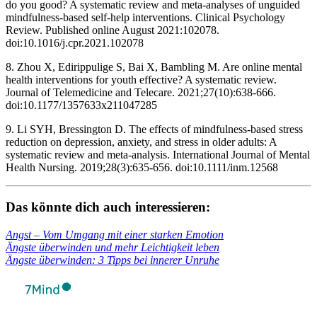
do you good? A systematic review and meta-analyses of unguided
mindfulness-based self-help interventions. Clinical Psychology
Review. Published online August 2021:102078.
doi:10.1016/j.cpr.2021.102078 ‌
8. Zhou X, Edirippulige S, Bai X, Bambling M. Are online mental
health interventions for youth effective? A systematic review.
Journal of Telemedicine and Telecare. 2021;27(10):638-666.
doi:10.1177/1357633x211047285 ‌
9. Li SYH, Bressington D. The effects of mindfulness‐based stress
reduction on depression, anxiety, and stress in older adults: A
systematic review and meta‐analysis. International Journal of Mental
Health Nursing. 2019;28(3):635-656. doi:10.1111/inm.12568
Das könnte dich auch inter­es­sie­ren:
Angst – Vom Umgang mit einer star­ken Emo­tion
Ängste über­win­den und mehr Leich­tig­keit leben
Ängste über­win­den: 3 Tipps bei inne­rer Unruhe