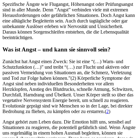
Spezifische Ängste wie Flugangst, Höhenangst oder Prüfungsangst
sind in aller Munde. Denn ”Angst” verbinden viele mit extremen
Herausforderungen oder gefährlichen Situationen. Doch Angst kann
eine alltägliche Begleiterin sein. Auch durch tagtägliche oder gar
unbekannte Auslöser erleben wir Nervosität und Unsicherheit.
Daraus können Sorgenschleifen entstehen, die die Lebensqualität
beeinträchtigen.
Was ist Angst – und kann sie sinnvoll sein?
Zunächst hat Angst einen Zweck: Sie ist eine “(…) Warn- und
Schutzfunktion (…)” und treibt “(…) zur Flucht und aktiven oder
passiven Vermeidung von Situationen an, die Schmerz, Verletzung
und Tod zur Folge haben können.”(2) Körperliche Symptome der
Angst sind neben individuellen Besonderheiten vor allem
Herzklopfen, Anstieg des Blutdrucks, schnelle Atmung, Schwitzen,
Durchfall, Harndrang und Übelkeit. Unser Körper stellt so über das
vegetative Nervensystem Energie bereit, um schnell zu reagieren.
Evolutionär geprägt sind wir Menschen so in der Lage, bei direkter
Bedrohung zu fliehen, zu kämpfen oder zu erstarren.(
2
)
Angst gehört zum Leben dazu. Die Emotion hilft uns, sensibel auf
Situationen zu reagieren, die potentiell gefährlich sind. Wenn Ängste
uns regelmäßig in einem hohen Ausmaß begleiten, können sie