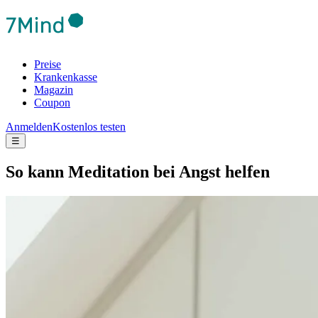
Preise
Krankenkasse
Magazin
Coupon
Anmelden
Kostenlos testen
☰
So kann Medi­ta­tion bei Angst helfen