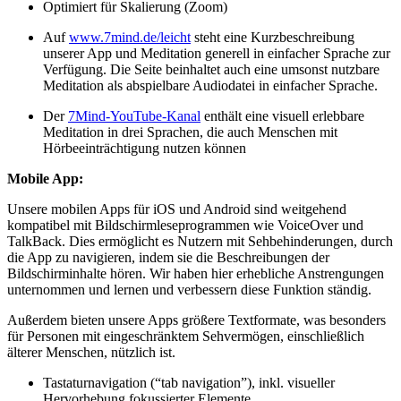
Optimiert für Skalierung (Zoom)
Auf
www.7mind.de/leicht
steht eine Kurzbeschreibung
unserer App und Meditation generell in einfacher Sprache zur
Verfügung. Die Seite beinhaltet auch eine umsonst nutzbare
Meditation als abspielbare Audiodatei in einfacher Sprache.
Der
7Mind-YouTube-Kanal
enthält eine visuell erlebbare
Meditation in drei Sprachen, die auch Menschen mit
Hörbeeinträchtigung nutzen können
Mobile App:
Unsere mobilen Apps für iOS und Android sind weitgehend
kompatibel mit Bildschirmleseprogrammen wie VoiceOver und
TalkBack. Dies ermöglicht es Nutzern mit Sehbehinderungen, durch
die App zu navigieren, indem sie die Beschreibungen der
Bildschirminhalte hören. Wir haben hier erhebliche Anstrengungen
unternommen und lernen und verbessern diese Funktion ständig.
Außerdem bieten unsere Apps größere Textformate, was besonders
für Personen mit eingeschränktem Sehvermögen, einschließlich
älterer Menschen, nützlich ist.
Tastaturnavigation (“tab navigation”), inkl. visueller
Hervorhebung fokussierter Elemente