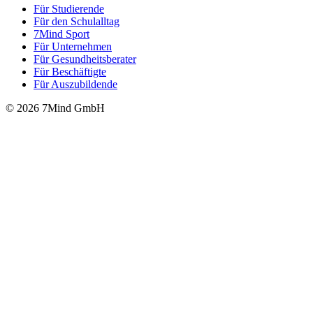
Für Stu­die­rende
Für den Schulalltag
7Mind Sport
Für Unter­neh­men
Für Gesund­heits­be­ra­ter
Für Beschäftigte
Für Auszubildende
© 2026 7Mind GmbH