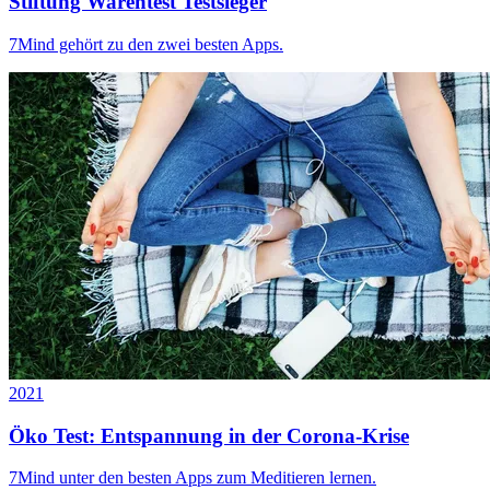
Stiftung Warentest Testsieger
7Mind gehört zu den zwei besten Apps.
2021
Öko Test: Entspannung in der Corona-Krise
7Mind unter den besten Apps zum Meditieren lernen.