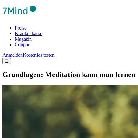
Preise
Krankenkasse
Magazin
Coupon
Anmelden
Kostenlos testen
☰
Grund­la­gen: Meditation kann man lernen