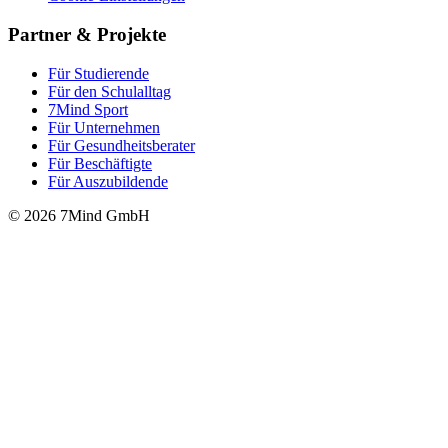
Partner & Projekte
Für Stu­die­rende
Für den Schulalltag
7Mind Sport
Für Unter­neh­men
Für Gesund­heits­be­ra­ter
Für Beschäftigte
Für Auszubildende
© 2026 7Mind GmbH