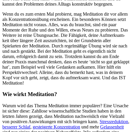
kannst den Problemen deines Alltags konstruktiv begegnen.
Wenn du es zum ersten Mal probierst, mag Meditation dir vor allem
als Konzentrationsübung erscheinen. Ein besonderes Können setzt
Meditation nicht voraus. Alles, was du brauchst, sind ein paar
Momente der Ruhe und den Willen, etwas Neues zu pro­bie­ren. Das
Wei­tere ist reine Übungs­sa­che. Die Fähig­keit, deine Auf­merk­sam­
keit über län­gere Zeit aus­zu­rich­ten, ist der Grund­stein aller
Spielarten der Medi­ta­tion. Durch regel­mä­ßige Übung wird sie nach
und nach gestärkt. Bei der Meditation geht es eigentlich nicht
darum, erfolgreich damit zu sein. Trotzdem kannst du am Ende
deiner Praxis manchmal denken, dass es heute ‘nicht so gut geklappt
hat’, zum Beispiel weil viele Gedanken aufkamen. Hier hilft ein
Perspektivwechsel: Alleine, dass du bemerkt hast, was in deinem
Kopf vor sich geht, zeigt, dass du aufmerksam warst. Und das IST
Meditation!
Wie wirkt Medi­ta­tion?
Warum wird das Thema Medi­ta­tion immer popu­lä­rer? Eine Ursache
ist sicher diese: Zahllose wissenschaftliche Studien haben in den
letzten Jahren gezeigt, dass Meditation nachweislich eine Vielzahl
von positiven Auswirkungen mit sich bringen kann.
Stress­re­duk­tion
,
bes­se­rer Schlaf
,
gestei­gerte Konzentration
und mehr
Gelassenheit