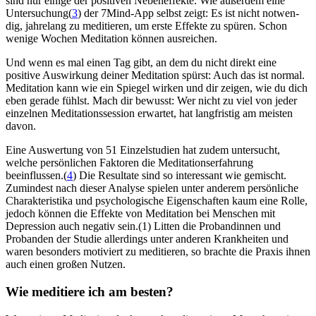
sind nur einige der posi­ti­ven Neben­ef­fekte. Wie außerdem eine
Untersuchung(
3
) der 7Mind-App selbst zeigt: Es ist nicht not­wen­
dig, jah­re­lang zu medi­tie­ren, um erste Effekte zu spüren. Schon
wenige Wochen Medi­ta­tion können ausreichen.
Und wenn es mal einen Tag gibt, an dem du nicht direkt eine
positive Auswirkung deiner Meditation spürst: Auch das ist normal.
Meditation kann wie ein Spiegel wirken und dir zeigen, wie du dich
eben gerade fühlst. Mach dir bewusst: Wer nicht zu viel von jeder
einzelnen Meditationssession erwartet, hat langfristig am meisten
davon.
Eine Auswertung von 51 Einzelstudien hat zudem untersucht,
welche persönlichen Faktoren die Meditationserfahrung
beeinflussen.(
4
) Die Resultate sind so interessant wie gemischt.
Zumindest nach dieser Analyse spielen unter anderem persönliche
Charakteristika und psychologische Eigenschaften kaum eine Rolle,
jedoch können die Effekte von Meditation bei Menschen mit
Depression auch negativ sein.(1) Litten die Probandinnen und
Probanden der Studie allerdings unter anderen Krankheiten und
waren besonders motiviert zu meditieren, so brachte die Praxis ihnen
auch einen großen Nutzen.
Wie medi­tiere ich am besten?