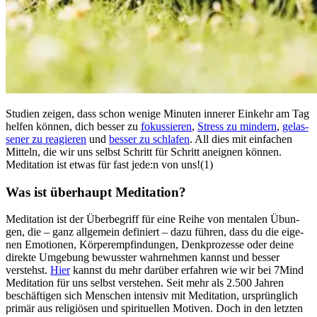
Stu­dien zeigen, dass schon wenige Minu­ten inne­rer Ein­kehr am Tag
helfen können, dich besser zu
fokus­sie­ren
,
Stress zu min­dern
,
gelas­
se­ner zu reagieren
und
besser zu schlafen
. All dies mit ein­fa­chen
Mit­teln, die wir uns selbst Schritt für Schritt aneignen können.
Meditation ist etwas für fast jede:n von uns!(1)
Was ist über­haupt Medi­ta­tion?
Medi­ta­tion ist der Über­be­griff für eine Reihe von men­ta­len Übun­
gen, die – ganz all­ge­mein defi­niert – dazu führen, dass du die eige­
nen Emotionen, Körperempfindungen, Denk­pro­zesse oder deine
direkte Umgebung bewusster wahrnehmen kannst und besser
verstehst.
Hier
kannst du mehr darüber erfahren wie wir bei 7Mind
Meditation für uns selbst verstehen. Seit mehr als 2.500 Jahren
beschäf­ti­gen sich Men­schen inten­siv mit Medi­ta­tion, ursprüng­lich
primär aus reli­giö­sen und spi­ri­tu­el­len Moti­ven. Doch in den letz­ten