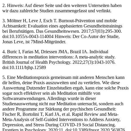
2. Hinweis: Auf dieser Seite und den weiteren Unterseiten haben
wir dazu zahlreiche Studien zusammengefasst und verlinkt.
3. Möltner H, Leve J, Esch T. Burnout-Prävention und mobile
Achtsamkeit: Evaluation eines appbasierten Gesundheitstrainings
bei Berufstätigen. Das Gesundheitswesen. 2017;57(03):295-300.
doi:10.1055/s-0043-114004 Hinweis: Der Co-Autor der Studie,
Jonas Leve, ist 7Mind-Mitgründer.
4. Buric I, Farias M, Driessen JMA, Brazil IA. Individual
differences in meditation interventions: A meta‐analytic study.
British Journal of Health Psychology. 2022;27(3):1043-1076.
doi:10.1111/bjhp.12589
5. Eine Meditationspraxis gemeinsam mit anderen Menschen kann
dir helfen, deine Praxis auszuweiten und zu vertiefen. Wie diese
Auswertung Dutzender Einzelstudien ergab, kann eine solche Praxis
sogar noch effektiver sein als Meditation mithilfe von
Softwareanwendungen. Allerdings wurde in dieser
Studienauswertung nicht nur Meditation untersucht, sondern auch
andere Programme zur Stärkung der psychischen Gesundheit:
Fischer R, Bortolini T, Karl JA, et al. Rapid Review and Meta-
Meta-Analysis of Self-Guided Interventions to Address Anxiety,
Depression, and Stress During COVID-19 Social Distancing.
Frontiers in Psychology. 2020;11. doi:10.3389/fpsyg.2020.563876