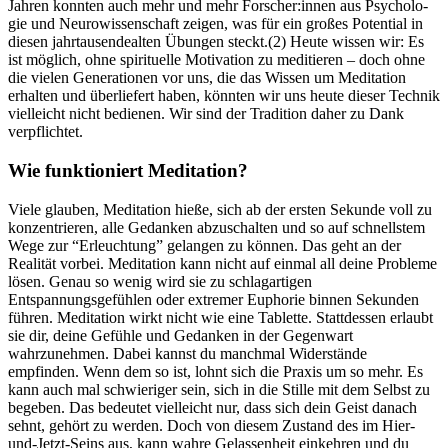
Jahren konn­ten auch mehr und mehr Forscher:innen aus Psy­cho­lo­
gie und Neu­ro­wis­sen­schaft zeigen, was für ein großes Poten­tial in
diesen jahr­tau­sen­de­al­ten Übun­gen steckt.(2) Heute wissen wir: Es
ist möglich, ohne spirituelle Motivation zu meditieren – doch ohne
die vielen Generationen vor uns, die das Wissen um Meditation
erhalten und überliefert haben, könnten wir uns heute dieser Technik
vielleicht nicht bedienen. Wir sind der Tradition daher zu Dank
verpflichtet.
Wie funk­tio­niert Medi­ta­tion?
Viele glau­ben, Medi­ta­tion hieße, sich ab der ersten Sekunde voll zu
kon­zen­trie­ren, alle Gedan­ken abzuschal­ten und so auf schnells­tem
Wege zur “Erleuch­tung” gelan­gen zu können. Das geht an der
Realität vorbei. Meditation kann nicht auf einmal all deine Probleme
lösen. Genau so wenig wird sie zu schlagartigen
Entspannungsgefühlen oder extremer Euphorie binnen Sekunden
führen. Meditation wirkt nicht wie eine Tablette. Stattdessen erlaubt
sie dir, deine Gefühle und Gedanken in der Gegenwart
wahrzunehmen. Dabei kannst du manchmal Widerstände
empfinden. Wenn dem so ist, lohnt sich die Praxis um so mehr. Es
kann auch mal schwieriger sein, sich in die Stille mit dem Selbst zu
begeben. Das bedeutet vielleicht nur, dass sich dein Geist danach
sehnt, gehört zu werden. Doch von diesem Zustand des im Hier-
und-Jetzt-Seins aus, kann wahre Gelassenheit einkehren und du