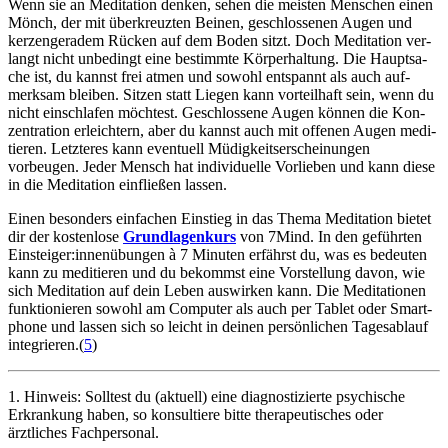
Wenn sie an Medi­ta­tion denken, sehen die meis­ten Men­schen einen
Mönch, der mit über­kreuz­ten Beinen, geschlos­se­nen Augen und
ker­zen­ge­ra­dem Rücken auf dem Boden sitzt. Doch Medi­ta­tion ver­
langt nicht unbedingt eine bestimmte Kör­per­hal­tung. Die Haupt­sa­
che ist, du kannst frei atmen und sowohl ent­spannt als auch auf­
merk­sam blei­ben. Sitzen statt Liegen kann vorteilhaft sein, wenn du
nicht einschlafen möchtest. Geschlos­sene Augen können die Kon­
zen­tra­tion erleichtern, aber du kannst auch mit offe­nen Augen medi­
tie­ren. Letzteres kann eventuell Müdigkeitserscheinungen
vorbeugen. Jeder Mensch hat indi­vi­du­elle Vor­lie­ben und kann diese
in die Medi­ta­tion ein­flie­ßen lassen.
Einen beson­ders ein­fa­chen Ein­stieg in das Thema Medi­ta­tion bietet
dir der kos­ten­lose
Grund­la­gen­kurs
von 7Mind. In den geführ­ten
Ein­stei­ger:innen­übun­gen à 7 Minu­ten erfährst du, was es bedeu­ten
kann zu medi­tie­ren und du bekommst eine Vor­stel­lung davon, wie
sich Medi­ta­tion auf dein Leben aus­wir­ken kann. Die Medi­ta­tio­nen
funk­tio­nie­ren sowohl am Computer als auch per Tablet oder Smart­
phone und lassen sich so leicht in deinen persönlichen Tagesablauf
integrieren.(
5
)
1. Hinweis: Solltest du (aktuell) eine diagnostizierte psychische
Erkrankung haben, so konsultiere bitte therapeutisches oder
ärztliches Fachpersonal.