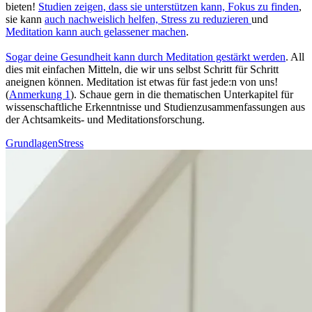
bieten!
Stu­dien zeigen, dass sie unterstützen kann, Fokus zu finden
,
sie kann
auch nachweislich helfen, Stress zu redu­zie­ren
und
Meditation kann auch gelas­se­ner machen
.
Sogar deine Gesund­heit kann durch Medi­ta­tion gestärkt werden
. All
dies mit ein­fa­chen Mit­teln, die wir uns selbst Schritt für Schritt
aneignen können. Meditation ist etwas für fast jede:n von uns!
(
Anmerkung 1
). Schaue gern in die thematischen Unterkapitel für
wissenschaftliche Erkenntnisse und Studienzusammenfassungen aus
der Achtsamkeits- und Meditationsforschung.
Grundlagen
Stress