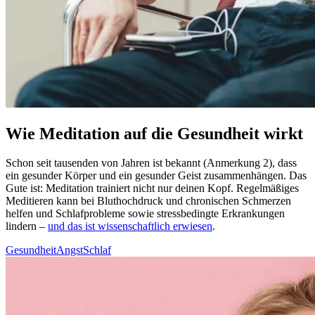
Wie Meditation auf die Gesundheit wirkt
Schon seit tau­sen­den von Jahren ist bekannt (Anmerkung 2), dass
ein gesun­der Körper und ein gesun­der Geist zusam­men­hän­gen. Das
Gute ist: Medi­ta­tion trai­niert nicht nur deinen Kopf. Regel­mä­ßi­ges
Medi­tie­ren kann bei Blut­hoch­druck und chronischen Schmerzen
helfen und Schlaf­pro­ble­me sowie stress­be­ding­te Erkran­kun­gen
lindern –
und das ist wissenschaftlich erwiesen
.
Gesundheit
Angst
Schlaf