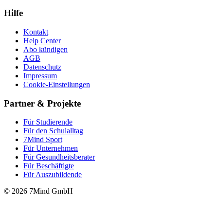
Hilfe
Kontakt
Help Center
Abo kündigen
AGB
Datenschutz
Impressum
Cookie-Einstellungen
Partner & Projekte
Für Stu­die­rende
Für den Schulalltag
7Mind Sport
Für Unter­neh­men
Für Gesund­heits­be­ra­ter
Für Beschäftigte
Für Auszubildende
© 2026 7Mind GmbH