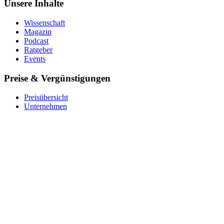
Unsere Inhalte
Wissenschaft
Magazin
Podcast
Ratgeber
Events
Preise & Vergünstigungen
Preisübersicht
Unternehmen
Krankenkasse
Barmer
Für Studierende
Ver­schen­ken
Coupon einlösen
Über uns
Das Team
Impact
Expert:innen
Stellenangebote