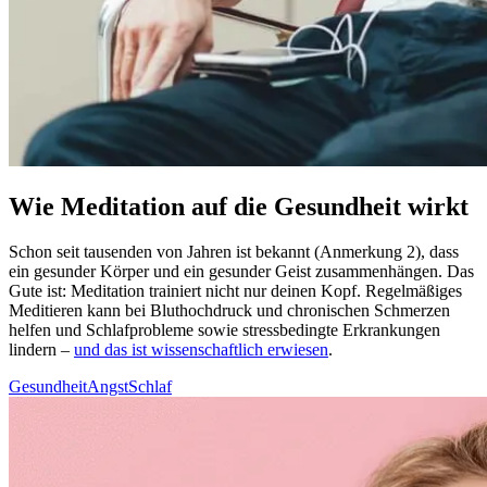
Wie Meditation auf die Gesundheit wirkt
Schon seit tau­sen­den von Jahren ist bekannt (Anmerkung 2), dass
ein gesun­der Körper und ein gesun­der Geist zusam­men­hän­gen. Das
Gute ist: Medi­ta­tion trai­niert nicht nur deinen Kopf. Regel­mä­ßi­ges
Medi­tie­ren kann bei Blut­hoch­druck und chronischen Schmerzen
helfen und Schlaf­pro­ble­me sowie stress­be­ding­te Erkran­kun­gen
lindern –
und das ist wissenschaftlich erwiesen
.
Gesundheit
Angst
Schlaf