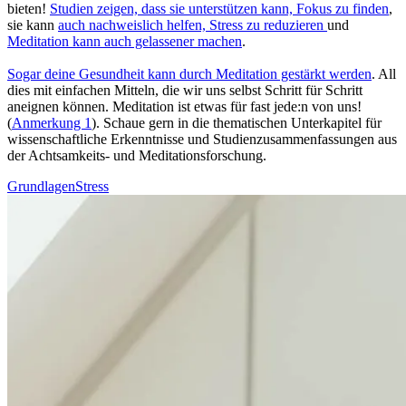
bieten!
Stu­dien zeigen, dass sie unterstützen kann, Fokus zu finden
,
sie kann
auch nachweislich helfen, Stress zu redu­zie­ren
und
Meditation kann auch gelas­se­ner machen
.
Sogar deine Gesund­heit kann durch Medi­ta­tion gestärkt werden
. All
dies mit ein­fa­chen Mit­teln, die wir uns selbst Schritt für Schritt
aneignen können. Meditation ist etwas für fast jede:n von uns!
(
Anmerkung 1
). Schaue gern in die thematischen Unterkapitel für
wissenschaftliche Erkenntnisse und Studienzusammenfassungen aus
der Achtsamkeits- und Meditationsforschung.
Grundlagen
Stress