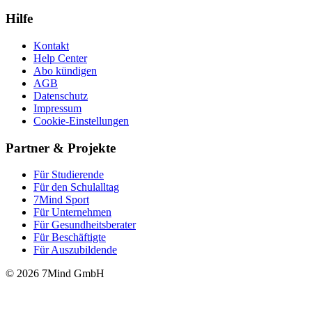
Hilfe
Kontakt
Help Center
Abo kündigen
AGB
Datenschutz
Impressum
Cookie-Einstellungen
Partner & Projekte
Für Stu­die­rende
Für den Schulalltag
7Mind Sport
Für Unter­neh­men
Für Gesund­heits­be­ra­ter
Für Beschäftigte
Für Auszubildende
© 2026 7Mind GmbH