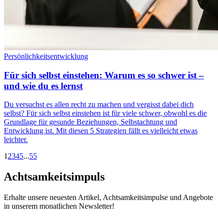
Persönlichkeitsentwicklung
Für sich selbst einstehen: Warum es so schwer ist –
und wie du es lernst
Du versuchst es allen recht zu machen und vergisst dabei dich
selbst? Für sich selbst einstehen ist für viele schwer, obwohl es die
Grundlage für gesunde Beziehungen, Selbstachtung und
Entwicklung ist. Mit diesen 5 Strategien fällt es vielleicht etwas
leichter.
1
2
3
4
5
...
55
Achtsamkeitsimpuls
Erhalte unsere neuesten Artikel, Achtsamkeitsimpulse und Angebote
in unserem monatlichen Newsletter!