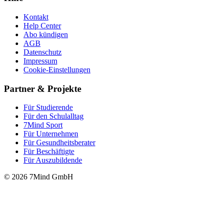
Kontakt
Help Center
Abo kündigen
AGB
Datenschutz
Impressum
Cookie-Einstellungen
Partner & Projekte
Für Stu­die­rende
Für den Schulalltag
7Mind Sport
Für Unter­neh­men
Für Gesund­heits­be­ra­ter
Für Beschäftigte
Für Auszubildende
© 2026 7Mind GmbH