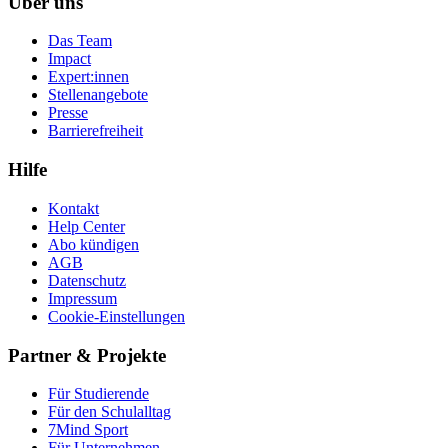
Über uns
Das Team
Impact
Expert:innen
Stellenangebote
Presse
Barrierefreiheit
Hilfe
Kontakt
Help Center
Abo kündigen
AGB
Datenschutz
Impressum
Cookie-Einstellungen
Partner & Projekte
Für Stu­die­rende
Für den Schulalltag
7Mind Sport
Für Unter­neh­men