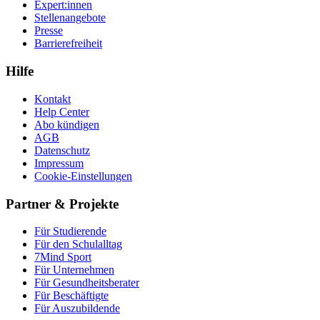
Expert:innen
Stellenangebote
Presse
Barrierefreiheit
Hilfe
Kontakt
Help Center
Abo kündigen
AGB
Datenschutz
Impressum
Cookie-Einstellungen
Partner & Projekte
Für Stu­die­rende
Für den Schulalltag
7Mind Sport
Für Unter­neh­men
Für Gesund­heits­be­ra­ter
Für Beschäftigte
Für Auszubildende