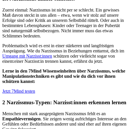
Zuerst einmal: Narzissmus ist nicht per se schlecht. Ein gewisses
Maß davon steckt in uns allen – etwa, wenn wir stolz auf unsere
Erfolge sind oder Kritik an unserem Selbstbild rüttelt. Oder auch in
bestimmten Lebensphasen: Kinder oder Teenager in der Pubertät
sind naturgemäß selbstbezogen. Nicht immer muss das etwas
Schlimmes bedeuten.
Problematisch wird es erst in einer stärkeren und langfristigen
Ausprägung. Wie du Narzissmus in Beziehungen enttarnst, dich im
Umgang mit Narzisst:innen
schützen oder vielleicht sogar von
einem:einer Narzisst:in trennen kannst, erfährst du jetzt.
Lerne in den 7Mind Wissenseinheiten über Narzissmus, welche
Manipulationstechniken es gibt und wie du dich vor ihnen
schützen kannst:
Jetzt 7Mind testen
2 Narzissmus-Typen: Narzisst:innen erkennen lernen
Menschen mit stark ausgeprägtem Narzissmus fehlt es an
Empathievermögen
. Sie zeigen wenig aufrichtiges Interesse an den
Gefühlen oder Bedürfnissen anderer und sind eher auf ihren eigenen