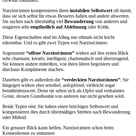
Gewinn fokussiert.
Narzisst:innen kompensieren ihren
instabilen Selbstwert
oft damit,
dass sie sich selbst für etwas Besseres halten und andere abwerten.
Sie suchen nach übermäßig viel
Bewunderung
von anderen und
reagieren sehr
empfindlich auf Ablehnung
oder Kritik.
Diese Eigenschaften sind im Alltag nur oftmals nicht leicht
erkennbar. Und es gibt zwei Typen von Narzisst:innen:
Sogenannte
“offene Narzisst:innen”
wirken auf den ersten Blick
sehr charmant, kreativ, intelligent, charismatisch und überzeugend.
Sie können andere mitreißen, von ihren Ideen begeistern und
durchaus Komplimente machen.
Daneben gibt es außerdem die
“verdeckten Narzisst:innen”
: Sie
hingegen wirken eher sensibel, aufopfernd, vielleicht sogar
bemitleidenswert. Denn sie sehen sich als Opfer und verkanntes
Genie, dessen Grandiosität von anderen nur nicht gesehen wird.
Beide Typen eint: Sie haben einen brüchigen Selbstwert und
kompensieren dies durch übermäßiges Streben nach Bewunderung
oder Mitleid.
Ein genauer Blick kann helfen, Narzisst:innen schon beim
Kennenlernen zu enttarnen: