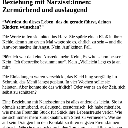
Beziehung mit Narzisst:innen:
Zermürbend und auslaugend
“Würdest du dieses Leben, das du gerade führst, deinen
Kindern wünschen?”
Die Worte trafen sie mitten ins Herz. Sie spürte einen Kloß in ihrer
Kehle, denn zum ersten Mal wagte sie es, ehrlich zu sein – und die
Antwort machte ihr Angst. Nein. Auf keinen Fall.
Plötzlich war da keine Ausrede mehr. Kein „Es wird schon besser“.
Kein „Ich übertreibe bestimmt nur“. Kein „Vielleicht liegt es ja an
mir“.
Die Einladungen waren verschickt, das Kleid hing sorgfältig im
Schrank, das Menü längst geplant. In vier Wochen sollte sie
heiraten. Aber konnte sie das wirklich? Oder war es an der Zeit, sich
selbst zu schützen?
Eine Beziehung mit Narzisst:innen ist alles andere als leicht. Sie ist
oftmals zermürbend, auslaugend, zerstörerisch. Ich habe miterlebt,
wie meine Freundin Stück für Stück ihre Lebensfreude verlor. Wie
sie sich immer mehr zurücknahm, um Streit zu vermeiden. Wie sie
auf sein Drängen hin den Kontakt zu ihren engsten Freund:innen
abbrach. Wie sie nur noch durch den Tag kam, anstatt ihn zu leben.