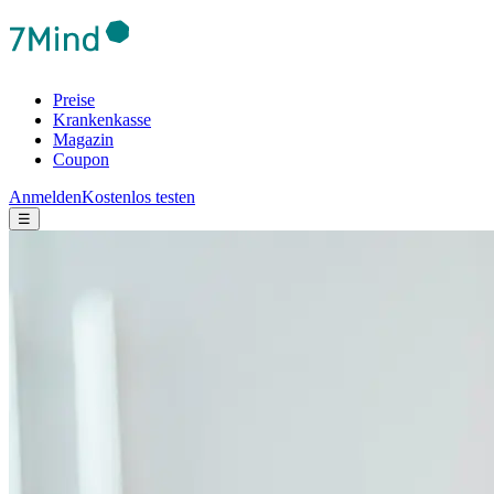
Preise
Krankenkasse
Magazin
Coupon
Anmelden
Kostenlos testen
☰