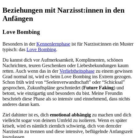
Beziehungen mit Narzisst:innen in den
Anfängen
Love Bombing
Besonders in der
Kennenlernphase
ist für Narzisst:innen ein Muster
typisch: das
Love Bombing
.
Du kannst dich vor Aufmerksamkeit, Komplimenten, schönen
Nachrichten, teuren Geschenken oder Liebesbekundungen kaum
retten. Auch wenn das in der
Verliebtheitsphase
zu einem gewissen
Grad normal ist, wird es beim Love Bombing ins Extrem gezogen.
Schon früh wird von “Seelenverwandtschaft” oder “Schicksal”
gesprochen, Zukunftspläne geschmiedet (
Future Faking
) und
betont, wie einzigartig und besonders du bist. Meine Freundin
beschrieb diese Phase als so intensiv und einnehmend, dass nichts
anderes daran kam.
Ziel dahinter ist es, dich
emotional abhängig
zu machen und dich
vielleicht sogar von deinem Umfeld zu isolieren. Wenn es später
kriselt, wird es nämlich ziemlich schwierig, dich von dem:der
Narzisst:in zu trennen und diese intensive, beflügelnde Anfangszeit
loszulassen.