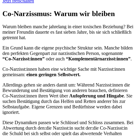
Jetzt freischalten
Co-Narzissmus: Warum wir bleiben
Warum bleiben manche jahrelang in einer toxischen Beziehung? Bei
meiner Freundin dauerte es fast sieben Jahre, bis sie sich schließlich
getrennt hat.
Ein Grund kann die eigene psychische Struktur sein. Manche bilden
den perfekten Gegenpart zur narzisstischen Person, sogenannte
“Co-Narzisst:innen”
oder auch
“Komplementärnarzisst:innen”
.
Co-Narzisst:innen haben eine wichtige Sache mit Narzisst:innen
gemeinsam:
einen geringen Selbstwert.
Allerdings gehen sie anders damit um: Während Narzisst:innen die
Bewunderung und Bestätigung von anderen brauchen, definieren
Co-Narzisst:innen ihren Wert über
Aufopferung und Hingabe
. Sie
suchen Bestätigung durch das Helfen und Retten anderer bis zur
Selbstaufgabe. Eigene Grenzen und Bedürfnisse werden dabei
ignoriert.
Diese Dynamiken passen wie Schlüssel und Schloss zusammen. Bei
Abwertung durch den:die Narzisst:in sucht der:die Co-Narzisst:in
die Schuld bei sich selbst oder spielt das abwertende Verhalten