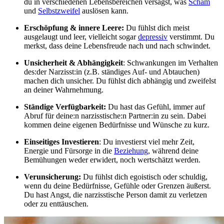
du in verschiedenen Lebensbereichen versagst, was
Scham
und
Selbstzweifel
auslösen kann.
Erschöpfung & innere Leere:
Du fühlst dich meist
ausgelaugt und leer, vielleicht sogar
depressiv
verstimmt. Du
merkst, dass deine Lebensfreude nach und nach schwindet.
Unsicherheit & Abhängigkeit
: Schwankungen im Verhalten
des:der Narzisst:in (z.B. ständiges Auf- und Abtauchen)
machen dich unsicher. Du fühlst dich abhängig und zweifelst
an deiner Wahrnehmung.
Ständige Verfügbarkeit:
Du hast das Gefühl, immer auf
Abruf für deine:n narzisstische:n Partner:in zu sein. Dabei
kommen deine eigenen Bedürfnisse und Wünsche zu kurz.
Einseitiges Investieren
: Du investierst viel mehr Zeit,
Energie und Fürsorge in die
Beziehung
, während deine
Bemühungen weder erwidert, noch wertschätzt werden.
Verunsicherung:
Du fühlst dich egoistisch oder schuldig,
wenn du deine Bedürfnisse, Gefühle oder Grenzen äußerst.
Du hast Angst, die narzisstische Person damit zu verletzen
oder zu enttäuschen.