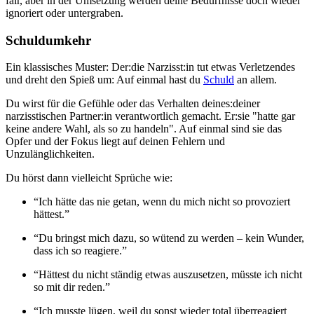
fair, aber in der Umsetzung werden deine Bedürfnisse doch wieder
ignoriert oder untergraben.
Schuldumkehr
Ein klassisches Muster: Der:die Narzisst:in tut etwas Verletzendes
und dreht den Spieß um: Auf einmal hast du
Schuld
an allem.
Du wirst für die Gefühle oder das Verhalten deines:deiner
narzisstischen Partner:in verantwortlich gemacht. Er:sie "hatte gar
keine andere Wahl, als so zu handeln". Auf einmal sind sie das
Opfer und der Fokus liegt auf deinen Fehlern und
Unzulänglichkeiten.
Du hörst dann vielleicht Sprüche wie:
“Ich hätte das nie getan, wenn du mich nicht so provoziert
hättest.”
“Du bringst mich dazu, so wütend zu werden – kein Wunder,
dass ich so reagiere.”
“Hättest du nicht ständig etwas auszusetzen, müsste ich nicht
so mit dir reden.”
“Ich musste lügen, weil du sonst wieder total überreagiert