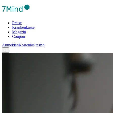
Preise
Krankenkasse
Magazin
Coupon
Anmelden
Kostenlos testen
☰