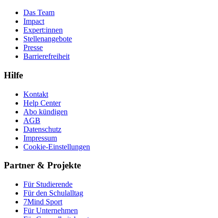
Das Team
Impact
Expert:innen
Stellenangebote
Presse
Barrierefreiheit
Hilfe
Kontakt
Help Center
Abo kündigen
AGB
Datenschutz
Impressum
Cookie-Einstellungen
Partner & Projekte
Für Stu­die­rende
Für den Schulalltag
7Mind Sport
Für Unter­neh­men