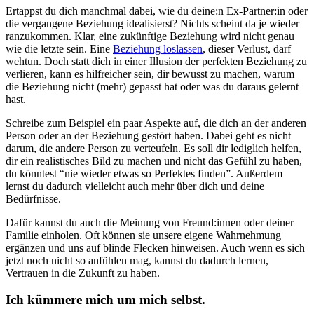
Ertappst du dich manchmal dabei, wie du deine:n Ex-Partner:in oder
die vergangene Beziehung idealisierst? Nichts scheint da je wieder
ranzukommen. Klar, eine zukünftige Beziehung wird nicht genau
wie die letzte sein. Eine
Beziehung loslassen
, dieser Verlust, darf
wehtun. Doch statt dich in einer Illusion der perfekten Beziehung zu
verlieren, kann es hilfreicher sein, dir bewusst zu machen, warum
die Beziehung nicht (mehr) gepasst hat oder was du daraus gelernt
hast.
Schreibe zum Beispiel ein paar Aspekte auf, die dich an der anderen
Person oder an der Beziehung gestört haben. Dabei geht es nicht
darum, die andere Person zu verteufeln. Es soll dir lediglich helfen,
dir ein realistisches Bild zu machen und nicht das Gefühl zu haben,
du könntest “nie wieder etwas so Perfektes finden”. Außerdem
lernst du dadurch vielleicht auch mehr über dich und deine
Bedürfnisse.
Dafür kannst du auch die Meinung von Freund:innen oder deiner
Familie einholen. Oft können sie unsere eigene Wahrnehmung
ergänzen und uns auf blinde Flecken hinweisen. Auch wenn es sich
jetzt noch nicht so anfühlen mag, kannst du dadurch lernen,
Vertrauen in die Zukunft zu haben.
Ich kümmere mich um mich selbst.