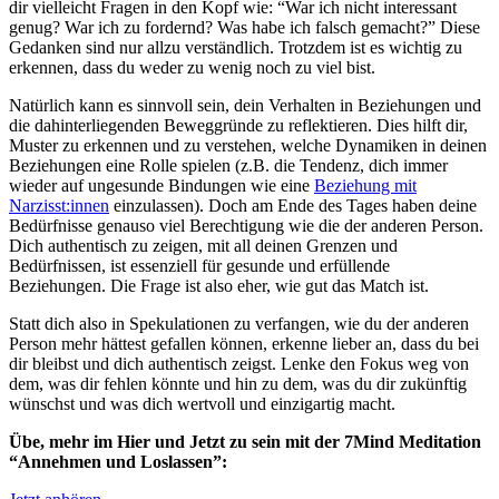
dir vielleicht Fragen in den Kopf wie: “War ich nicht interessant
genug? War ich zu fordernd? Was habe ich falsch gemacht?” Diese
Gedanken sind nur allzu verständlich. Trotzdem ist es wichtig zu
erkennen, dass du weder zu wenig noch zu viel bist.
Natürlich kann es sinnvoll sein, dein Verhalten in Beziehungen und
die dahinterliegenden Beweggründe zu reflektieren. Dies hilft dir,
Muster zu erkennen und zu verstehen, welche Dynamiken in deinen
Beziehungen eine Rolle spielen (z.B. die Tendenz, dich immer
wieder auf ungesunde Bindungen wie eine
Beziehung mit
Narzisst:innen
einzulassen). Doch am Ende des Tages haben deine
Bedürfnisse genauso viel Berechtigung wie die der anderen Person.
Dich authentisch zu zeigen, mit all deinen Grenzen und
Bedürfnissen, ist essenziell für gesunde und erfüllende
Beziehungen. Die Frage ist also eher, wie gut das Match ist.
Statt dich also in Spekulationen zu verfangen, wie du der anderen
Person mehr hättest gefallen können, erkenne lieber an, dass du bei
dir bleibst und dich authentisch zeigst. Lenke den Fokus weg von
dem, was dir fehlen könnte und hin zu dem, was du dir zukünftig
wünschst und was dich wertvoll und einzigartig macht.
Übe, mehr im Hier und Jetzt zu sein mit der 7Mind Meditation
“Annehmen und Loslassen”: