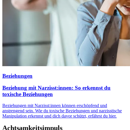
Beziehungen
Beziehung mit Narzisst:innen: So erkennst du
toxische Beziehungen
Beziehungen mit Narzisst:innen können erschöpfend und
anstrengend sein. Wie du toxische Beziehungen und narzisstische
Manipulation erkennst und dich davor schützt, erfährst du hier.
Achtsamkeitsimpuls