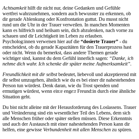
Achtsamkeit
hilft dir nicht nur, deine Gedanken und Gefühle
wertfrei wahrzunehmen, sondern auch bewusster zu erkennen, ob
dir gerade Ablenkung oder Konfrontation guttut. Du musst nicht
rund um die Uhr in der Trauer verweilen. In manchen Momenten
kann es hilfreich und heilsam sein, dich abzulenken, nach vorne zu
schauen und dir Leichtigkeit im Leben zu erlauben.
Psycholog:innen verweisen hier auf die
“dosierte Trauer”
- du
entscheidest, ob du gerade Kapazitäten für den Trauerprozess hast
oder nicht. Wenn du bemerkst, dass andere Themen gerade
wichtiger sind, kannst du dem Gefühl innerlich sagen:
“Danke, ich
nehme dich wahr. Ich schenke dir später meine Aufmerksamkeit”.
Freundlichkeit mit dir selbst
bedeutet, liebevoll und akzeptierend mit
dir selbst umzugehen, ähnlich wie du es bei einer dir nahestehenden
Person tun würdest. Denk daran, wie du Trost spenden und
ermutigen würdest, wenn ein:e enge:r Freund:in durch eine ähnliche
Situation geht.
Du bist nicht alleine mit der Herausforderung des Loslassens. Trauer
und Veränderung sind ein wesentlicher Teil des Lebens, dem sich
alle Menschen früher oder später stellen müssen. Diese Erkenntnis
und auch der Austausch mit einer nahestehenden Person kann dir
helfen, eine gewisse
Verbundenheit mit allen Menschen
zu spüren.