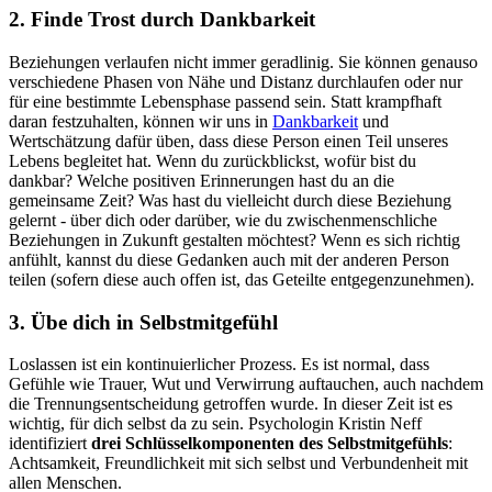
2. Finde Trost durch Dankbarkeit
Beziehungen verlaufen nicht immer geradlinig. Sie können genauso
verschiedene Phasen von Nähe und Distanz durchlaufen oder nur
für eine bestimmte Lebensphase passend sein. Statt krampfhaft
daran festzuhalten, können wir uns in
Dankbarkeit
und
Wertschätzung dafür üben, dass diese Person einen Teil unseres
Lebens begleitet hat. Wenn du zurückblickst, wofür bist du
dankbar? Welche positiven Erinnerungen hast du an die
gemeinsame Zeit? Was hast du vielleicht durch diese Beziehung
gelernt - über dich oder darüber, wie du zwischenmenschliche
Beziehungen in Zukunft gestalten möchtest? Wenn es sich richtig
anfühlt, kannst du diese Gedanken auch mit der anderen Person
teilen (sofern diese auch offen ist, das Geteilte entgegenzunehmen).
3. Übe dich in Selbstmitgefühl
Loslassen ist ein kontinuierlicher Prozess. Es ist normal, dass
Gefühle wie Trauer, Wut und Verwirrung auftauchen, auch nachdem
die Trennungsentscheidung getroffen wurde. In dieser Zeit ist es
wichtig, für dich selbst da zu sein. Psychologin Kristin Neff
identifiziert
drei Schlüsselkomponenten des Selbstmitgefühls
:
Achtsamkeit, Freundlichkeit mit sich selbst und Verbundenheit mit
allen Menschen.