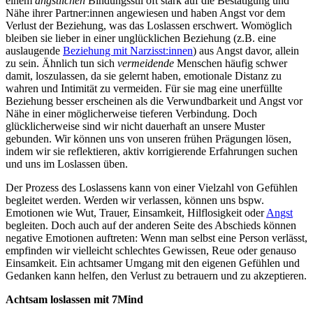
einem
ängstlichen
Bindungsstil oft stark auf die Bestätigung und
Nähe ihrer Partner:innen angewiesen und haben Angst vor dem
Verlust der Beziehung, was das Loslassen erschwert. Womöglich
bleiben sie lieber in einer unglücklichen Beziehung (z.B. eine
auslaugende
Beziehung mit Narzisst:innen
) aus Angst davor, allein
zu sein. Ähnlich tun sich
vermeidende
Menschen häufig schwer
damit, loszulassen, da sie gelernt haben, emotionale Distanz zu
wahren und Intimität zu vermeiden. Für sie mag eine unerfüllte
Beziehung besser erscheinen als die Verwundbarkeit und Angst vor
Nähe in einer möglicherweise tieferen Verbindung. Doch
glücklicherweise sind wir nicht dauerhaft an unsere Muster
gebunden. Wir können uns von unseren frühen Prägungen lösen,
indem wir sie reflektieren, aktiv korrigierende Erfahrungen suchen
und uns im Loslassen üben.
Der Prozess des Loslassens kann von einer Vielzahl von Gefühlen
begleitet werden. Werden wir verlassen, können uns bspw.
Emotionen wie Wut, Trauer, Einsamkeit, Hilflosigkeit oder
Angst
begleiten. Doch auch auf der anderen Seite des Abschieds können
negative Emotionen auftreten: Wenn man selbst eine Person verlässt,
empfinden wir vielleicht schlechtes Gewissen, Reue oder genauso
Einsamkeit. Ein achtsamer Umgang mit den eigenen Gefühlen und
Gedanken kann helfen, den Verlust zu betrauern und zu akzeptieren.
Achtsam loslassen mit 7Mind