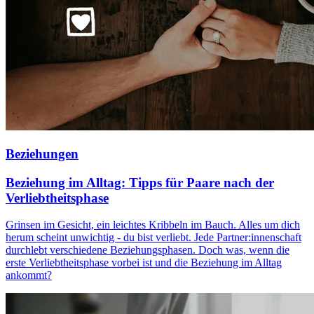
Beziehungen
Beziehung im Alltag: Tipps für Paare nach der
Verliebtheitsphase
Grinsen im Gesicht, ein leichtes Kribbeln im Bauch. Alles um dich
herum scheint unwichtig - du bist verliebt. Jede Partner:innenschaft
durchlebt verschiedene Beziehungsphasen. Doch was, wenn die
erste Verliebtheitsphase vorbei ist und die Beziehung im Alltag
ankommt?