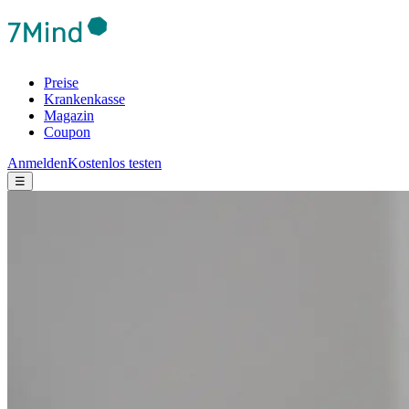
Preise
Krankenkasse
Magazin
Coupon
Anmelden
Kostenlos testen
☰