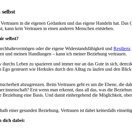
 selbst
 und Vertrauen in die eigenen Gedanken und das eigene Handeln hat. D
 ist, kann kein Vertrauen in einen anderen Menschen entstehen.
ir selbst?
urchhaltevermögen oder die eigene Widerstandsfähigkeit und
Resilienz
ken und meinen Handlungen – kann ich meiner Beziehung vertrauen.
iv durchs Leben zu spazieren und immer nur an das Gute in sich, dem:d
om Ego gesteuert wie Herkules durch den Alltag zu laufen und den Blick 
tsicherheit abzugrenzen. Beim Vertrauen geht es um die Ebene, die dah
tner:innenschaft? Erst wenn man erkennt, dass all das, was die Bezieh
die Beziehung eine Basis. Und damit einhergehend die Möglichkeit, ob
erhalb einer gesunden Beziehung. Vertrauen ist dabei keinesfalls einsei
 dich dabei: