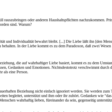
ll rauszubringen oder anderen Haushaltspflichten nachzukommen. Prinzi
eworden sind. Warum?
egrität und Individualität bewahrt bleibt. [...] Die Liebe läßt ihn [den
ät zu behalten. In der Liebe kommt es zu dem Paradoxon, daß zwei Wesen
 Beziehung, die auf wahrhaftiger Liebe basiert, kommt es zu dem Umstan
nissen, Gedanken und Emotionen. Nichtsdestotrotz verschwimmt durch d
r als eine Person.
dauerhaften Beziehung nicht einfach ignoriert werden. Sie werden zum 
eiten begleitet, unterstützt und ihm oder ihr zuhört. Gedanken wie “das 
enschen wahrhaftig lieben, füreinander da sein, gegenseitig unterstüt