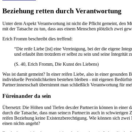
Beziehung retten durch Verantwortung
Unter dem Aspekt Verantwortung ist nicht die Pflicht gemeint, den Mü
mit der Tatsache zu tun, dass aus einem Menschen plötzlich zwei g
Erich Fromm beschreibt dies treffend:
“Die reife Liebe [ist] eine Vereinigung, bei der die eigene Int
und erlaubt ihm trotzdem er selbst zu sein und seine Integrit
(S. 40, Erich Fromm, Die Kunst des Liebens)
Was ist damit gemeint? In einer reifen Liebe, also in einer gesunden
individuelle Persönlichkeiten bestehen bleiben - mit eigenen Bedürf
Partner:innenschaft übernimmt man schließlich Verantwortung für meh
Füreinander da sein
Übersetzt: Die Höhen und Tiefen des:der Partner:in können in einer 
durch die Tatsache, dass man seine:n Partner:in auch in schwierigen Z
reifen Beziehung keine Existenzberechtigung. Wie können sich zwei M
einen nichts angeht?