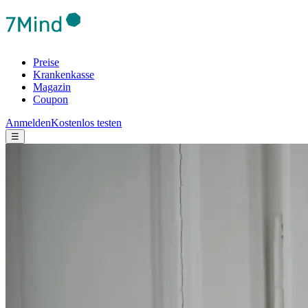
Preise
Krankenkasse
Magazin
Coupon
Anmelden
Kostenlos testen
☰