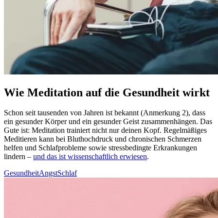
Wie Meditation auf die Gesundheit wirkt
Schon seit tau­sen­den von Jahren ist bekannt (Anmerkung 2), dass
ein gesun­der Körper und ein gesun­der Geist zusam­men­hän­gen. Das
Gute ist: Medi­ta­tion trai­niert nicht nur deinen Kopf. Regel­mä­ßi­ges
Medi­tie­ren kann bei Blut­hoch­druck und chronischen Schmerzen
helfen und Schlaf­pro­ble­me sowie stress­be­ding­te Erkran­kun­gen
lindern –
und das ist wissenschaftlich erwiesen
.
Gesundheit
Angst
Schlaf