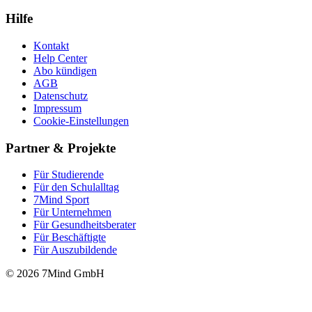
Hilfe
Kontakt
Help Center
Abo kündigen
AGB
Datenschutz
Impressum
Cookie-Einstellungen
Partner & Projekte
Für Stu­die­rende
Für den Schulalltag
7Mind Sport
Für Unter­neh­men
Für Gesund­heits­be­ra­ter
Für Beschäftigte
Für Auszubildende
© 2026 7Mind GmbH