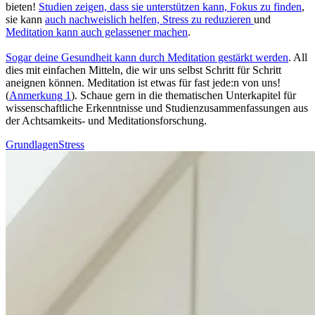
bieten!
Stu­dien zeigen, dass sie unterstützen kann, Fokus zu finden
,
sie kann
auch nachweislich helfen, Stress zu redu­zie­ren
und
Meditation kann auch gelas­se­ner machen
.
Sogar deine Gesund­heit kann durch Medi­ta­tion gestärkt werden
. All
dies mit ein­fa­chen Mit­teln, die wir uns selbst Schritt für Schritt
aneignen können. Meditation ist etwas für fast jede:n von uns!
(
Anmerkung 1
). Schaue gern in die thematischen Unterkapitel für
wissenschaftliche Erkenntnisse und Studienzusammenfassungen aus
der Achtsamkeits- und Meditationsforschung.
Grundlagen
Stress