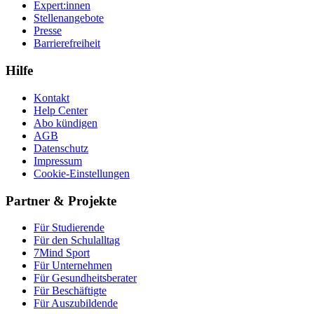
Expert:innen
Stellenangebote
Presse
Barrierefreiheit
Hilfe
Kontakt
Help Center
Abo kündigen
AGB
Datenschutz
Impressum
Cookie-Einstellungen
Partner & Projekte
Für Stu­die­rende
Für den Schulalltag
7Mind Sport
Für Unter­neh­men
Für Gesund­heits­be­ra­ter
Für Beschäftigte
Für Auszubildende