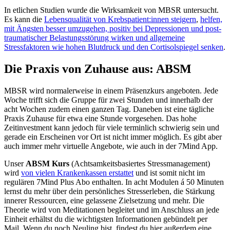
In etlichen Studien wurde die Wirksamkeit von MBSR untersucht.
Es kann die
Lebensqualität von Krebspatient:innen steigern
,
helfen,
mit Ängsten besser umzugehen, positiv bei Depressionen und post-
traumatischer Belastungsstörung wirken und allgemeine
Stressfaktoren wie hohen Blutdruck und den Cortisolspiegel senken
.
Die Praxis von Zuhause aus: ABSM
MBSR wird normalerweise in einem Präsenzkurs angeboten. Jede
Woche trifft sich die Gruppe für zwei Stunden und innerhalb der
acht Wochen zudem einen ganzen Tag. Daneben ist eine tägliche
Praxis Zuhause für etwa eine Stunde vorgesehen. Das hohe
Zeitinvestment kann jedoch für viele terminlich schwierig sein und
gerade ein Erscheinen vor Ort ist nicht immer möglich. Es gibt aber
auch immer mehr virtuelle Angebote, wie auch in der 7Mind App.
Unser
ABSM Kurs
(Achtsamkeitsbasiertes Stressmanagement)
wird
von vielen Krankenkassen erstattet
und ist somit nicht im
regulären 7Mind Plus Abo enthalten. In acht Modulen á 50 Minuten
lernst du mehr über dein persönliches Stresserleben, die Stärkung
innerer Ressourcen, eine gelassene Zielsetzung und mehr. Die
Theorie wird von Meditationen begleitet und im Anschluss an jede
Einheit erhältst du die wichtigsten Informationen gebündelt per
Mail. Wenn du noch Neuling bist, findest du hier außerdem eine