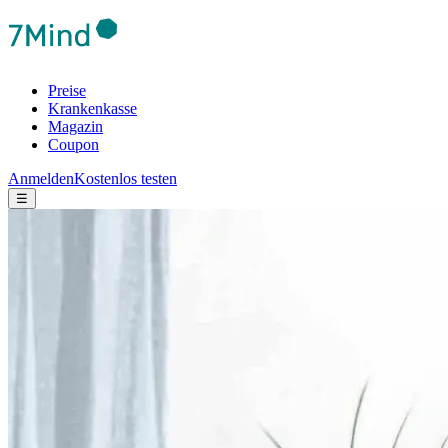
Preise
Krankenkasse
Magazin
Coupon
Anmelden
Kostenlos testen
☰