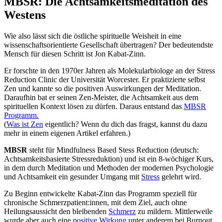
MBSR: Die Achtsamkeitsmeditation des
Westens
Wie also lässt sich die östliche spirituelle Weisheit in eine
wissenschaftsorientierte Gesellschaft übertragen? Der bedeutendste
Mensch für diesen Schritt ist Jon Kabat-Zinn.
Er forschte in den 1970er Jahren als Molekularbiologe an der Stress
Reduction Clinic der Universität Worcester. Er praktizierte selbst
Zen und kannte so die positiven Auswirkungen der Meditation.
Daraufhin bat er seinen Zen-Meister, die Achtsamkeit aus dem
spirituellen Kontext lösen zu dürfen. Daraus entstand das
MBSR
Programm.
(
Was ist Zen
eigentlich? Wenn du dich das fragst, kannst du dazu
mehr in einem eigenen Artikel erfahren.)
MBSR
steht für Mindfulness Based Stess Reduction (deutsch:
Achtsamkeitsbasierte Stressreduktion) und ist ein 8-wöchiger Kurs,
in dem durch Meditation und Methoden der modernen Psychologie
und Achtsamkeit ein gesunder Umgang mit
Stress
gelehrt wird.
Zu Beginn entwickelte Kabat-Zinn das Programm speziell für
chronische Schmerzpatient:innen, mit dem Ziel, auch ohne
Heilungsaussicht den bleibenden
Schmerz
zu mildern. Mittlerweile
wurde aber auch eine
positive Wirkung
unter anderem bei Burnout,