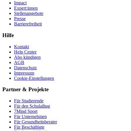
Impact
Expert:innen
Stellenangebote
Presse
Barrierefreiheit
Hilfe
Kontakt
Help Center
Abo kündigen
AGB
Datenschutz
Impressum
Cookie-Einstellungen
Partner & Projekte
Für Stu­die­rende
Für den Schulalltag
7Mind Sport
Für Unter­neh­men
Für Gesund­heits­be­ra­ter
Für Beschäftigte