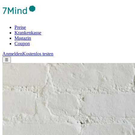
Preise
Krankenkasse
Magazin
Coupon
Anmelden
Kostenlos testen
☰