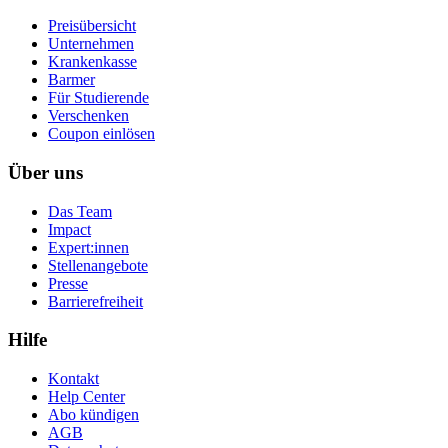
Preisübersicht
Unternehmen
Krankenkasse
Barmer
Für Studierende
Ver­schen­ken
Coupon einlösen
Über uns
Das Team
Impact
Expert:innen
Stellenangebote
Presse
Barrierefreiheit
Hilfe
Kontakt
Help Center
Abo kündigen
AGB