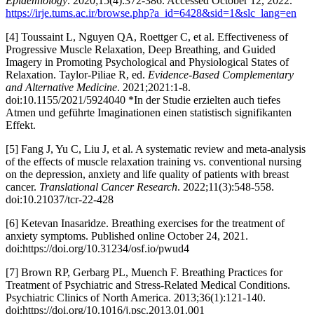
Epidemiology
. 2020;15(4):372-386. Accessed October 12, 2022.
https://irje.tums.ac.ir/browse.php?a_id=6428&sid=1&slc_lang=en
[4] Toussaint L, Nguyen QA, Roettger C, et al. Effectiveness of
Progressive Muscle Relaxation, Deep Breathing, and Guided
Imagery in Promoting Psychological and Physiological States of
Relaxation. Taylor-Piliae R, ed.
Evidence-Based Complementary
and Alternative Medicine
. 2021;2021:1-8.
doi:10.1155/2021/5924040 *In der Studie erzielten auch tiefes
Atmen und geführte Imaginationen einen statistisch signifikanten
Effekt.
[5] Fang J, Yu C, Liu J, et al. A systematic review and meta-analysis
of the effects of muscle relaxation training vs. conventional nursing
on the depression, anxiety and life quality of patients with breast
cancer.
Translational Cancer Research
. 2022;11(3):548-558.
doi:10.21037/tcr-22-428
[6] Ketevan Inasaridze. Breathing exercises for the treatment of
anxiety symptoms. Published online October 24, 2021.
doi:https://doi.org/10.31234/osf.io/pwud4
[7] Brown RP, Gerbarg PL, Muench F. Breathing Practices for
Treatment of Psychiatric and Stress-Related Medical Conditions.
Psychiatric Clinics of North America. 2013;36(1):121-140.
doi:https://doi.org/10.1016/j.psc.2013.01.001