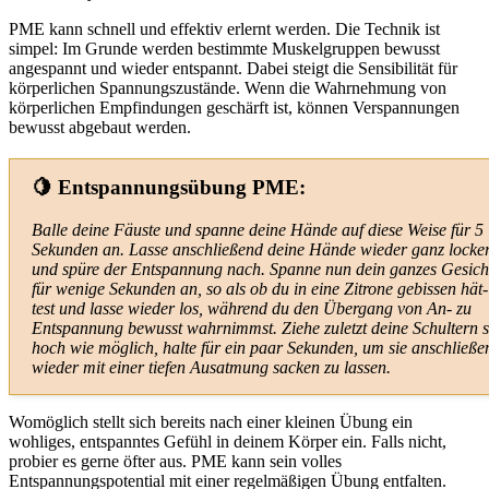
PME kann schnell und effektiv erlernt werden. Die Technik ist
simpel: Im Grunde werden bestimmte Muskelgruppen bewusst
angespannt und wieder entspannt. Dabei steigt die Sensibilität für
körperlichen Spannungszustände. Wenn die Wahrnehmung von
körperlichen Empfindungen geschärft ist, können Verspannungen
bewusst abgebaut werden.
🍋 Entspannungsübung PME:
Balle deine Fäuste und spanne deine Hände auf diese Weise für 5
Sekunden an. Lasse anschlie­ßend deine Hände wieder ganz locke
und spüre der Entspannung nach. Spanne nun dein ganzes Gesich
für wenige Sekunden an, so als ob du in eine Zitrone gebis­sen hät­
test und lasse wieder los, während du den Übergang von An- zu
Entspannung bewusst wahrnimmst. Ziehe zuletzt deine Schul­tern 
hoch wie mög­lich, halte für ein paar Sekunden, um sie anschlie­ße
wieder mit einer tiefen Ausatmung sacken zu lassen.
Womöglich stellt sich bereits nach einer kleinen Übung ein
wohliges, entspanntes Gefühl in deinem Körper ein. Falls nicht,
probier es gerne öfter aus. PME kann sein volles
Entspannungspotential mit einer regelmäßigen Übung entfalten.