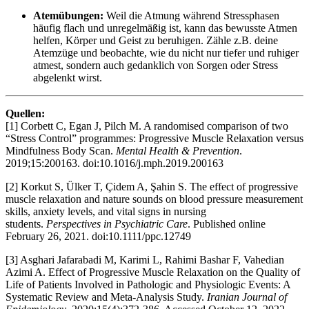
Atemübungen:
Weil die Atmung während Stressphasen
häufig flach und unregelmäßig ist, kann das bewusste Atmen
helfen, Körper und Geist zu beruhigen. Zähle z.B. deine
Atemzüge und beobachte, wie du nicht nur tiefer und ruhiger
atmest, sondern auch gedanklich von Sorgen oder Stress
abgelenkt wirst.
Quellen:
[1] Corbett C, Egan J, Pilch M. A randomised comparison of two
“Stress Control” programmes: Progressive Muscle Relaxation versus
Mindfulness Body Scan.
Mental Health & Prevention
.
2019;15:200163. doi:10.1016/j.mph.2019.200163
[2] Korkut S, Ülker T, Çidem A, Şahin S. The effect of progressive
muscle relaxation and nature sounds on blood pressure measurement
skills, anxiety levels, and vital signs in nursing
students.
Perspectives in Psychiatric Care
. Published online
February 26, 2021. doi:10.1111/ppc.12749
[3] Asghari Jafarabadi M, Karimi L, Rahimi Bashar F, Vahedian
Azimi A. Effect of Progressive Muscle Relaxation on the Quality of
Life of Patients Involved in Pathologic and Physiologic Events: A
Systematic Review and Meta-Analysis Study.
Iranian Journal of