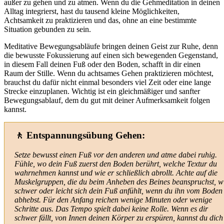
außer zu gehen und zu atmen. Wenn du die Gehmeditation in deinen
Alltag integrierst, hast du tausend kleine Möglichkeiten,
Achtsamkeit zu praktizieren und das, ohne an eine bestimmte
Situation gebunden zu sein.
Meditative Bewegungsabläufe bringen deinen Geist zur Ruhe, denn
die bewusste Fokussierung auf einen sich bewegenden Gegenstand,
in diesem Fall deinen Fuß oder den Boden, schafft in dir einen
Raum der Stille. Wenn du achtsames Gehen praktizieren möchtest,
brauchst du dafür nicht einmal besonders viel Zeit oder eine lange
Strecke einzuplanen. Wichtig ist ein gleichmäßiger und sanfter
Bewegungsablauf, dem du gut mit deiner Aufmerksamkeit folgen
kannst.
🚶 Entspannungsübung Gehen:
Setze bewusst einen Fuß vor den anderen und atme dabei ruhig.
Fühle, wo dein Fuß zuerst den Boden berührt, welche Textur du
wahrnehmen kannst und wie er schließlich abrollt. Achte auf die
Muskelgruppen, die du beim Anheben des Beines beanspruchst, w
schwer oder leicht sich dein Fuß anfühlt, wenn du ihn vom Boden
abhebst. Für den Anfang reichen wenige Minuten oder wenige
Schritte aus. Das Tempo spielt dabei keine Rolle. Wenn es dir
schwer fällt, von Innen deinen Körper zu erspüren, kannst du dich