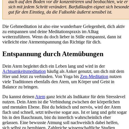
auch auf den Boden vor dir konzentrieren und beobachten, wie er
sich mit jedem Schritt verändert. Barfußlaufen eignet sich besonde
gut für den Einstieg, da die Fußsohle äußerst sensibel ist.
Die Gehmeditation ist also eine wunderbare Gelegenheit, dich aktiv
zu entspannen und deine Meditationspraxis im Alltag
weiterzuführen. Wenn du doch lieber in Stille entspannst, dann ist
vielleicht eine Atementspannung das Richtige für dich.
Entspannung durch Atemübungen
Dein Atem begleitet dich ein Leben lang und wird in der
Achtsamkeitsmeditation
häufig als Anker genutzt, um dich mit dem
Hier und Jetzt zu verbinden. Von Yoga bis
Zen-Meditation
nutzen
viele Traditionen ebenfalls den Atem, um Körper und Geist in
Balance zu bringen.
Du kannst deinen
Atem
ganz leicht als Indikator für dein Stresslevel
nutzen. Dein Atem ist die Verbindung zwischen der körperlichen
und mentalen Ebene. Bist du hektisch und nervös, wird der Atem
flach und schnell, setzt teilweise sogar aus. Ist er lang und geht sogar
bis in den Bauchraum, bist du innerlich wahrscheinlich eher
gelassen. Eine bewusste Atmung soll nachweislich dabei helfen,
sich selbst zu beruhigen.
Zahlreiche wissenschaftliche Studien