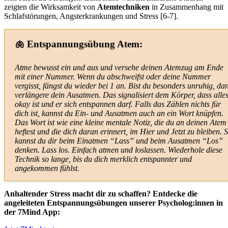
zeigten die Wirksamkeit von
Atemtechniken
in Zusammenhang mit
Schlafstörungen, Angsterkrankungen und Stress
[6-7].
🫁 Entspannungsübung Atem:
Atme bewusst ein und aus und versehe deinen Atemzug am Ende
mit einer Nummer. Wenn du abschweifst oder deine Nummer
vergisst, fängst du wieder bei 1 an. Bist du besonders unruhig, da
verlängere dein Ausatmen. Das signalisiert dem Körper, dass alle
okay ist und er sich entspannen darf. Falls das Zählen nichts für
dich ist, kannst du Ein- und Ausatmen auch an ein Wort knüpfen.
Das Wort ist wie eine kleine mentale Notiz, die du an deinen Atem
heftest und die dich daran erinnert, im Hier und Jetzt zu bleiben. 
kannst du dir beim Einatmen “Lass” und beim Ausatmen “Los”
denken. Lass los. Einfach atmen und loslassen. Wiederhole diese
Technik so lange, bis du dich merklich entspannter und
angekommen fühlst.
Anhaltender Stress macht dir zu schaffen? Entdecke die
angeleiteten Entspannungsübungen unserer Psycholog:innen in
der 7Mind App: