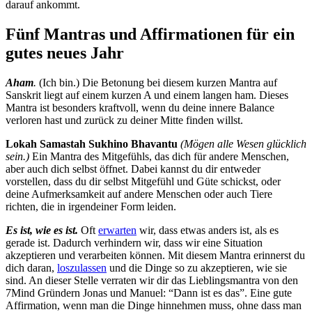
darauf ankommt.
Fünf Mantras und Affirmationen für ein
gutes neues Jahr
Aham
.
(Ich bin.) Die Betonung bei diesem kurzen Mantra auf
Sanskrit liegt auf einem kurzen A und einem langen ham. Dieses
Mantra ist besonders kraftvoll, wenn du deine innere Balance
verloren hast und zurück zu deiner Mitte finden willst.
Lokah Samastah Sukhino Bhavantu
(Mögen alle Wesen glücklich
sein.)
Ein Mantra des Mitgefühls, das dich für andere Menschen,
aber auch dich selbst öffnet. Dabei kannst du dir entweder
vorstellen, dass du dir selbst Mitgefühl und Güte schickst, oder
deine Aufmerksamkeit auf andere Menschen oder auch Tiere
richten, die in irgendeiner Form leiden.
Es ist, wie es ist.
Oft
erwarten
wir, dass etwas anders ist, als es
gerade ist. Dadurch verhindern wir, dass wir eine Situation
akzeptieren und verarbeiten können. Mit diesem Mantra erinnerst du
dich daran,
loszulassen
und die Dinge so zu akzeptieren, wie sie
sind. An dieser Stelle verraten wir dir das Lieblingsmantra von den
7Mind Gründern Jonas und Manuel: “Dann ist es das”. Eine gute
Affirmation, wenn man die Dinge hinnehmen muss, ohne dass man