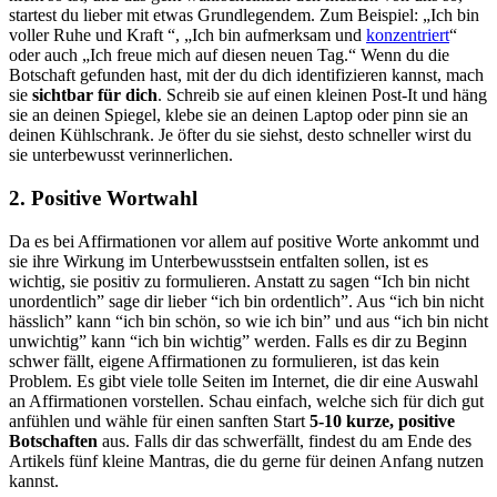
startest du lieber mit etwas Grundlegendem. Zum Beispiel: „Ich bin
voller Ruhe und Kraft “, „Ich bin aufmerksam und
konzentriert
“
oder auch „Ich freue mich auf diesen neuen Tag.“ Wenn du die
Botschaft gefunden hast, mit der du dich identifizieren kannst, mach
sie
sichtbar für dich
. Schreib sie auf einen kleinen Post-It und häng
sie an deinen Spiegel, klebe sie an deinen Laptop oder pinn sie an
deinen Kühlschrank. Je öfter du sie siehst, desto schneller wirst du
sie unterbewusst verinnerlichen.
2. Positive Wortwahl
Da es bei Affirmationen vor allem auf positive Worte ankommt und
sie ihre Wirkung im Unterbewusstsein entfalten sollen, ist es
wichtig, sie positiv zu formulieren. Anstatt zu sagen “Ich bin nicht
unordentlich” sage dir lieber “ich bin ordentlich”. Aus “ich bin nicht
hässlich” kann “ich bin schön, so wie ich bin” und aus “ich bin nicht
unwichtig” kann “ich bin wichtig” werden. Falls es dir zu Beginn
schwer fällt, eigene Affirmationen zu formulieren, ist das kein
Problem. Es gibt viele tolle Seiten im Internet, die dir eine Auswahl
an Affirmationen vorstellen. Schau einfach, welche sich für dich gut
anfühlen und wähle für einen sanften Start
5-10 kurze, positive
Botschaften
aus. Falls dir das schwerfällt, findest du am Ende des
Artikels fünf kleine Mantras, die du gerne für deinen Anfang nutzen
kannst.