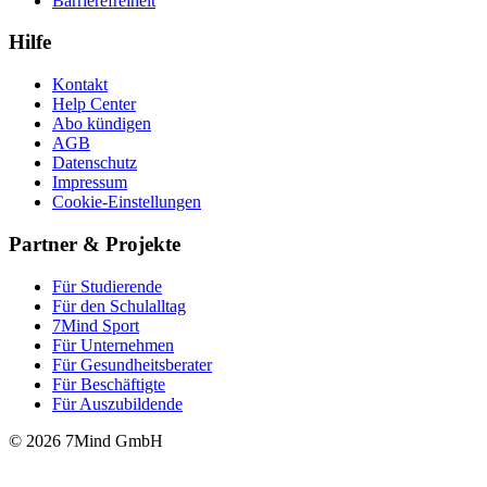
Barrierefreiheit
Hilfe
Kontakt
Help Center
Abo kündigen
AGB
Datenschutz
Impressum
Cookie-Einstellungen
Partner & Projekte
Für Stu­die­rende
Für den Schulalltag
7Mind Sport
Für Unter­neh­men
Für Gesund­heits­be­ra­ter
Für Beschäftigte
Für Auszubildende
© 2026 7Mind GmbH