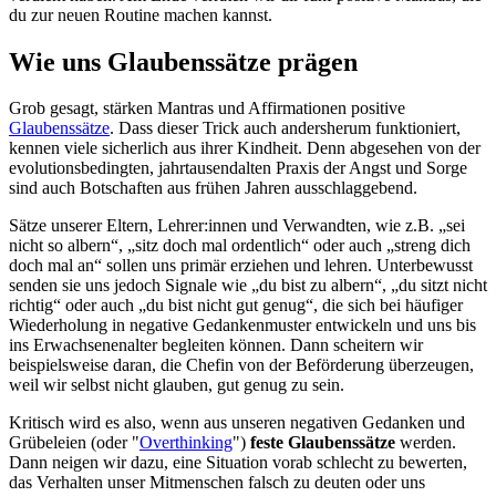
du zur neuen Routine machen kannst.
Wie uns Glaubenssätze prägen
Grob gesagt, stärken Mantras und Affirmationen positive
Glaubenssätze
. Dass dieser Trick auch andersherum funktioniert,
kennen viele sicherlich aus ihrer Kindheit. Denn abgesehen von der
evolutionsbedingten, jahrtausendalten Praxis der Angst und Sorge
sind auch Botschaften aus frühen Jahren ausschlaggebend.
Sätze unserer Eltern, Lehrer:innen und Verwandten, wie z.B. „sei
nicht so albern“, „sitz doch mal ordentlich“ oder auch „streng dich
doch mal an“ sollen uns primär erziehen und lehren. Unterbewusst
senden sie uns jedoch Signale wie „du bist zu albern“, „du sitzt nicht
richtig“ oder auch „du bist nicht gut genug“, die sich bei häufiger
Wiederholung in negative Gedankenmuster entwickeln und uns bis
ins Erwachsenenalter begleiten können. Dann scheitern wir
beispielsweise daran, die Chefin von der Beförderung überzeugen,
weil wir selbst nicht glauben, gut genug zu sein.
Kritisch wird es also, wenn aus unseren negativen Gedanken und
Grübeleien (oder "
Overthinking
")
feste Glaubenssätze
werden.
Dann neigen wir dazu, eine Situation vorab schlecht zu bewerten,
das Verhalten unser Mitmenschen falsch zu deuten oder uns