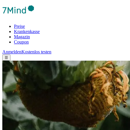
Preise
Krankenkasse
Magazin
Coupon
Anmelden
Kostenlos testen
☰