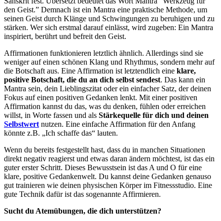
Sanskrit fest. Übersetzt bedeutet das Wort Mantra “Werkzeug für
den Geist.” Demnach ist ein Mantra eine praktische Methode, um
seinen Geist durch Klänge und Schwingungen zu beruhigen und zu
stärken. Wer sich erstmal darauf einlässt, wird zugeben: Ein Mantra
inspiriert, berührt und befreit den Geist.
Affirmationen funktionieren letztlich ähnlich. Allerdings sind sie
weniger auf einen schönen Klang und Rhythmus, sondern mehr auf
die Botschaft aus. Eine Affirmation ist letztendlich eine
klare,
positive Botschaft, die du an dich selbst sendest
. Das kann ein
Mantra sein, dein Lieblingszitat oder ein einfacher Satz, der deinen
Fokus auf einen positiven Gedanken lenkt. Mit einer positiven
Affirmation kannst du das, was du denken, fühlen oder erreichen
willst, in Worte fassen und als
Stärkequelle für dich und deinen
Selbstwert
nutzen. Eine einfache Affirmation für den Anfang
könnte z.B. „Ich schaffe das“ lauten.
Wenn du bereits festgestellt hast, dass du in manchen Situationen
direkt negativ reagierst und etwas daran ändern möchtest, ist das ein
guter erster Schritt. Dieses Bewusstsein ist das A und O für eine
klare, positive Gedankenwelt. Du kannst deine Gedanken genauso
gut trainieren wie deinen physischen Körper im Fitnessstudio. Eine
gute Technik dafür ist das sogenannte Affirmieren.
Sucht du Atemübungen, die dich unterstützen?