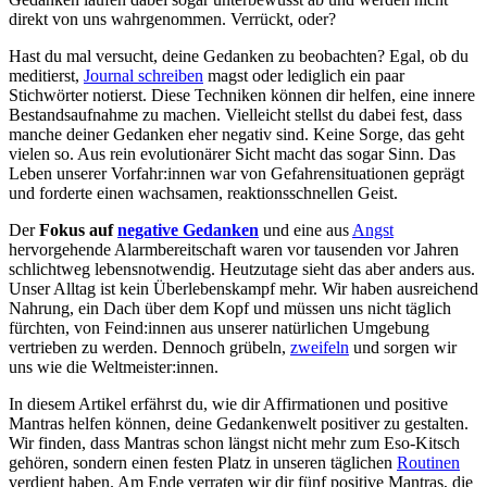
direkt von uns wahrgenommen. Verrückt, oder?
Hast du mal versucht, deine Gedanken zu beobachten? Egal, ob du
meditierst,
Journal schreiben
magst oder lediglich ein paar
Stichwörter notierst. Diese Techniken können dir helfen, eine innere
Bestandsaufnahme zu machen. Vielleicht stellst du dabei fest, dass
manche deiner Gedanken eher negativ sind. Keine Sorge, das geht
vielen so. Aus rein evolutionärer Sicht macht das sogar Sinn. Das
Leben unserer Vorfahr:innen war von Gefahrensituationen geprägt
und forderte einen wachsamen, reaktionsschnellen Geist.
Der
Fokus auf
negative Gedanken
und eine aus
Angst
hervorgehende Alarmbereitschaft waren vor tausenden vor Jahren
schlichtweg lebensnotwendig. Heutzutage sieht das aber anders aus.
Unser Alltag ist kein Überlebenskampf mehr. Wir haben ausreichend
Nahrung, ein Dach über dem Kopf und müssen uns nicht täglich
fürchten, von Feind:innen aus unserer natürlichen Umgebung
vertrieben zu werden. Dennoch grübeln,
zweifeln
und sorgen wir
uns wie die Weltmeister:innen.
In diesem Artikel erfährst du, wie dir Affirmationen und positive
Mantras helfen können, deine Gedankenwelt positiver zu gestalten.
Wir finden, dass Mantras schon längst nicht mehr zum Eso-Kitsch
gehören, sondern einen festen Platz in unseren täglichen
Routinen
verdient haben. Am Ende verraten wir dir fünf positive Mantras, die