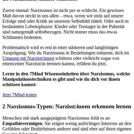
Zuerst einmal: Narzissmus ist nicht per se schlecht. Ein gewisses
Maß davon steckt in uns allen – etwa, wenn wir stolz auf unsere
Erfolge sind oder Kritik an unserem Selbstbild rüttelt. Oder auch in
bestimmten Lebensphasen: Kinder oder Teenager in der Pubertät
sind naturgemäß selbstbezogen. Nicht immer muss das etwas
Schlimmes bedeuten.
Problematisch wird es erst in einer stärkeren und langfristigen
Ausprägung. Wie du Narzissmus in Beziehungen enttarnst, dich im
Umgang mit Narzisst:innen
schützen oder vielleicht sogar von
einem:einer Narzisst:in trennen kannst, erfährst du jetzt.
Lerne in den 7Mind Wissenseinheiten über Narzissmus, welche
Manipulationstechniken es gibt und wie du dich vor ihnen
schützen kannst:
Jetzt 7Mind testen
2 Narzissmus-Typen: Narzisst:innen erkennen lernen
Menschen mit stark ausgeprägtem Narzissmus fehlt es an
Empathievermögen
. Sie zeigen wenig aufrichtiges Interesse an den
Gefühlen oder Bedürfnissen anderer und sind eher auf ihren eigenen