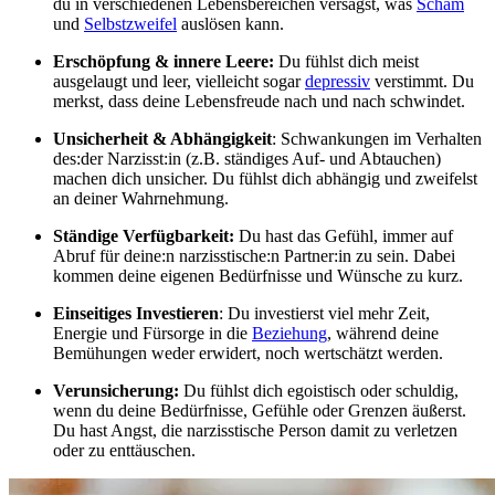
du in verschiedenen Lebensbereichen versagst, was
Scham
und
Selbstzweifel
auslösen kann.
Erschöpfung & innere Leere:
Du fühlst dich meist
ausgelaugt und leer, vielleicht sogar
depressiv
verstimmt. Du
merkst, dass deine Lebensfreude nach und nach schwindet.
Unsicherheit & Abhängigkeit
: Schwankungen im Verhalten
des:der Narzisst:in (z.B. ständiges Auf- und Abtauchen)
machen dich unsicher. Du fühlst dich abhängig und zweifelst
an deiner Wahrnehmung.
Ständige Verfügbarkeit:
Du hast das Gefühl, immer auf
Abruf für deine:n narzisstische:n Partner:in zu sein. Dabei
kommen deine eigenen Bedürfnisse und Wünsche zu kurz.
Einseitiges Investieren
: Du investierst viel mehr Zeit,
Energie und Fürsorge in die
Beziehung
, während deine
Bemühungen weder erwidert, noch wertschätzt werden.
Verunsicherung:
Du fühlst dich egoistisch oder schuldig,
wenn du deine Bedürfnisse, Gefühle oder Grenzen äußerst.
Du hast Angst, die narzisstische Person damit zu verletzen
oder zu enttäuschen.