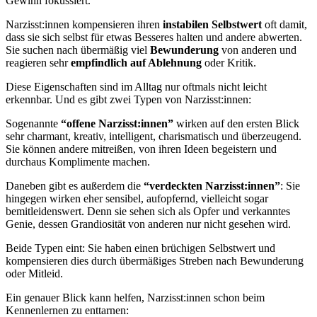
Gewinn fokussiert.
Narzisst:innen kompensieren ihren
instabilen Selbstwert
oft damit,
dass sie sich selbst für etwas Besseres halten und andere abwerten.
Sie suchen nach übermäßig viel
Bewunderung
von anderen und
reagieren sehr
empfindlich auf Ablehnung
oder Kritik.
Diese Eigenschaften sind im Alltag nur oftmals nicht leicht
erkennbar. Und es gibt zwei Typen von Narzisst:innen:
Sogenannte
“offene Narzisst:innen”
wirken auf den ersten Blick
sehr charmant, kreativ, intelligent, charismatisch und überzeugend.
Sie können andere mitreißen, von ihren Ideen begeistern und
durchaus Komplimente machen.
Daneben gibt es außerdem die
“verdeckten Narzisst:innen”
: Sie
hingegen wirken eher sensibel, aufopfernd, vielleicht sogar
bemitleidenswert. Denn sie sehen sich als Opfer und verkanntes
Genie, dessen Grandiosität von anderen nur nicht gesehen wird.
Beide Typen eint: Sie haben einen brüchigen Selbstwert und
kompensieren dies durch übermäßiges Streben nach Bewunderung
oder Mitleid.
Ein genauer Blick kann helfen, Narzisst:innen schon beim
Kennenlernen zu enttarnen: