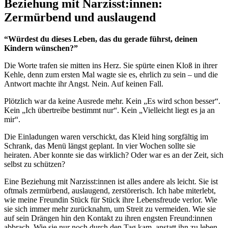
Beziehung mit Narzisst:innen:
Zermürbend und auslaugend
“Würdest du dieses Leben, das du gerade führst, deinen
Kindern wünschen?”
Die Worte trafen sie mitten ins Herz. Sie spürte einen Kloß in ihrer
Kehle, denn zum ersten Mal wagte sie es, ehrlich zu sein – und die
Antwort machte ihr Angst. Nein. Auf keinen Fall.
Plötzlich war da keine Ausrede mehr. Kein „Es wird schon besser“.
Kein „Ich übertreibe bestimmt nur“. Kein „Vielleicht liegt es ja an
mir“.
Die Einladungen waren verschickt, das Kleid hing sorgfältig im
Schrank, das Menü längst geplant. In vier Wochen sollte sie
heiraten. Aber konnte sie das wirklich? Oder war es an der Zeit, sich
selbst zu schützen?
Eine Beziehung mit Narzisst:innen ist alles andere als leicht. Sie ist
oftmals zermürbend, auslaugend, zerstörerisch. Ich habe miterlebt,
wie meine Freundin Stück für Stück ihre Lebensfreude verlor. Wie
sie sich immer mehr zurücknahm, um Streit zu vermeiden. Wie sie
auf sein Drängen hin den Kontakt zu ihren engsten Freund:innen
abbrach. Wie sie nur noch durch den Tag kam, anstatt ihn zu leben.