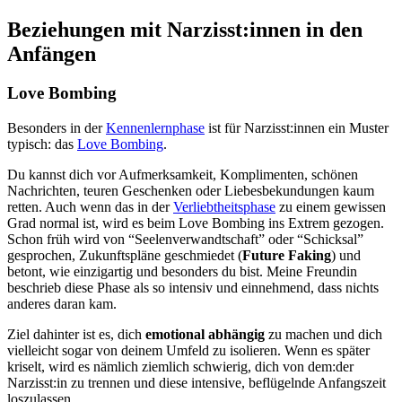
Beziehungen mit Narzisst:innen in den
Anfängen
Love Bombing
Besonders in der
Kennenlernphase
ist für Narzisst:innen ein Muster
typisch: das
Love Bombing
.
Du kannst dich vor Aufmerksamkeit, Komplimenten, schönen
Nachrichten, teuren Geschenken oder Liebesbekundungen kaum
retten. Auch wenn das in der
Verliebtheitsphase
zu einem gewissen
Grad normal ist, wird es beim Love Bombing ins Extrem gezogen.
Schon früh wird von “Seelenverwandtschaft” oder “Schicksal”
gesprochen, Zukunftspläne geschmiedet (
Future Faking
) und
betont, wie einzigartig und besonders du bist. Meine Freundin
beschrieb diese Phase als so intensiv und einnehmend, dass nichts
anderes daran kam.
Ziel dahinter ist es, dich
emotional abhängig
zu machen und dich
vielleicht sogar von deinem Umfeld zu isolieren. Wenn es später
kriselt, wird es nämlich ziemlich schwierig, dich von dem:der
Narzisst:in zu trennen und diese intensive, beflügelnde Anfangszeit
loszulassen.