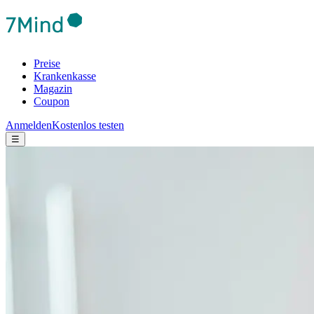
Preise
Krankenkasse
Magazin
Coupon
Anmelden
Kostenlos testen
☰