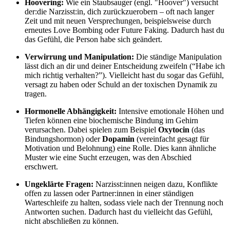
Hoovering:
Wie ein Staubsauger (engl. "Hoover") versucht
der:die Narzisst:in, dich zurückzuerobern – oft nach langer
Zeit und mit neuen Versprechungen
, beispielsweise durch
erneutes Love Bombing oder Future Faking. Dadurch hast du
das Gefühl, die Person habe sich geändert.
Verwirrung und Manipulation:
Die ständige Manipulation
lässt dich an dir und deiner Entscheidung zweifeln (“Habe ich
mich richtig verhalten?”). Vielleicht hast du sogar das Gefühl,
versagt zu haben oder Schuld an der toxischen Dynamik zu
tragen.
Hormonelle Abhängigkeit:
Intensive emotionale Höhen und
Tiefen können eine biochemische Bindung im Gehirn
verursachen. Dabei spielen zum Beispiel
Oxytocin
(das
Bindungshormon) oder
Dopamin
(vereinfacht gesagt für
Motivation und Belohnung) eine Rolle. Dies kann ähnliche
Muster wie eine Sucht erzeugen, was den Abschied
erschwert.
Ungeklärte Fragen:
Narzisst:innen neigen dazu, Konflikte
offen zu lassen oder Partner:innen in einer ständigen
Warteschleife zu halten, sodass viele nach der Trennung noch
Antworten suchen. Dadurch hast du vielleicht das Gefühl,
nicht abschließen zu können.