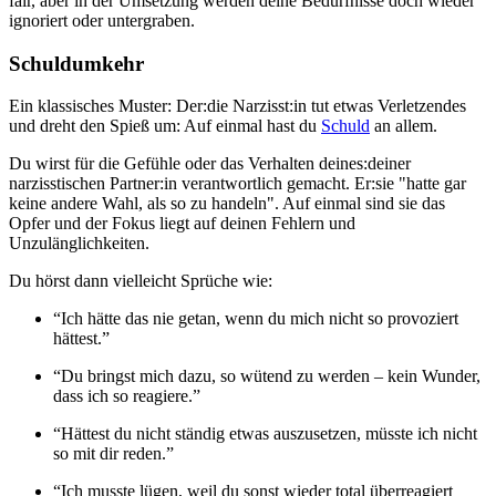
fair, aber in der Umsetzung werden deine Bedürfnisse doch wieder
ignoriert oder untergraben.
Schuldumkehr
Ein klassisches Muster: Der:die Narzisst:in tut etwas Verletzendes
und dreht den Spieß um: Auf einmal hast du
Schuld
an allem.
Du wirst für die Gefühle oder das Verhalten deines:deiner
narzisstischen Partner:in verantwortlich gemacht. Er:sie "hatte gar
keine andere Wahl, als so zu handeln". Auf einmal sind sie das
Opfer und der Fokus liegt auf deinen Fehlern und
Unzulänglichkeiten.
Du hörst dann vielleicht Sprüche wie:
“Ich hätte das nie getan, wenn du mich nicht so provoziert
hättest.”
“Du bringst mich dazu, so wütend zu werden – kein Wunder,
dass ich so reagiere.”
“Hättest du nicht ständig etwas auszusetzen, müsste ich nicht
so mit dir reden.”
“Ich musste lügen, weil du sonst wieder total überreagiert