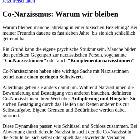
Jetzt freischalten
Co-Narzissmus: Warum wir bleiben
Warum bleiben manche jahrelang in einer toxischen Beziehung? Bei
meiner Freundin dauerte es fast sieben Jahre, bis sie sich schließlich
getrennt hat.
Ein Grund kann die eigene psychische Struktur sein. Manche bilden
den perfekten Gegenpart zur narzisstischen Person, sogenannte
“Co-Narzisst:innen”
oder auch
“Komplementärnarzisst:innen”
.
Co-Narzisst:innen haben eine wichtige Sache mit Narzisst:innen
gemeinsam:
einen geringen Selbstwert.
Allerdings gehen sie anders damit um: Während Narzisst:innen die
Bewunderung und Bestätigung von anderen brauchen, definieren
Co-Narzisst:innen ihren Wert über
Aufopferung und Hingabe
. Sie
suchen Bestätigung durch das Helfen und Retten anderer bis zur
Selbstaufgabe. Eigene Grenzen und Bedürfnisse werden dabei
ignoriert.
Diese Dynamiken passen wie Schlüssel und Schloss zusammen. Bei
Abwertung durch den:die Narzisst:in sucht der:die Co-Narzisst:in
die Schuld bei sich selbst oder spielt das abwertende Verhalten