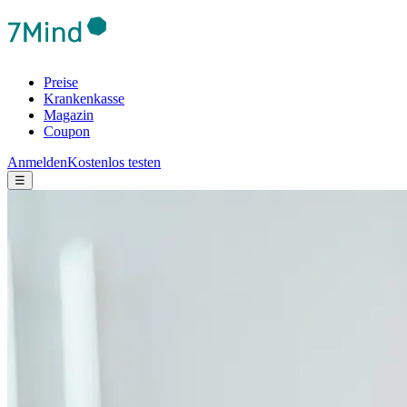
Preise
Krankenkasse
Magazin
Coupon
Anmelden
Kostenlos testen
☰