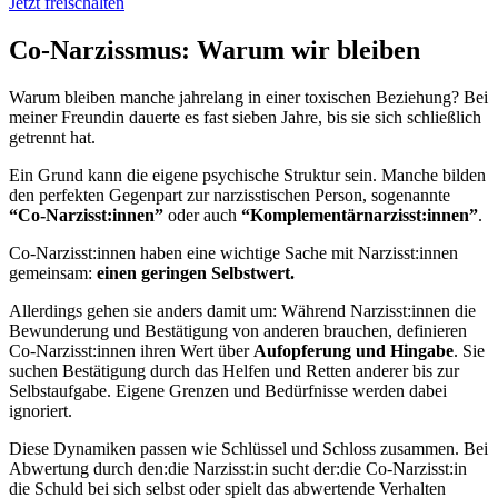
Jetzt freischalten
Co-Narzissmus: Warum wir bleiben
Warum bleiben manche jahrelang in einer toxischen Beziehung? Bei
meiner Freundin dauerte es fast sieben Jahre, bis sie sich schließlich
getrennt hat.
Ein Grund kann die eigene psychische Struktur sein. Manche bilden
den perfekten Gegenpart zur narzisstischen Person, sogenannte
“Co-Narzisst:innen”
oder auch
“Komplementärnarzisst:innen”
.
Co-Narzisst:innen haben eine wichtige Sache mit Narzisst:innen
gemeinsam:
einen geringen Selbstwert.
Allerdings gehen sie anders damit um: Während Narzisst:innen die
Bewunderung und Bestätigung von anderen brauchen, definieren
Co-Narzisst:innen ihren Wert über
Aufopferung und Hingabe
. Sie
suchen Bestätigung durch das Helfen und Retten anderer bis zur
Selbstaufgabe. Eigene Grenzen und Bedürfnisse werden dabei
ignoriert.
Diese Dynamiken passen wie Schlüssel und Schloss zusammen. Bei
Abwertung durch den:die Narzisst:in sucht der:die Co-Narzisst:in
die Schuld bei sich selbst oder spielt das abwertende Verhalten