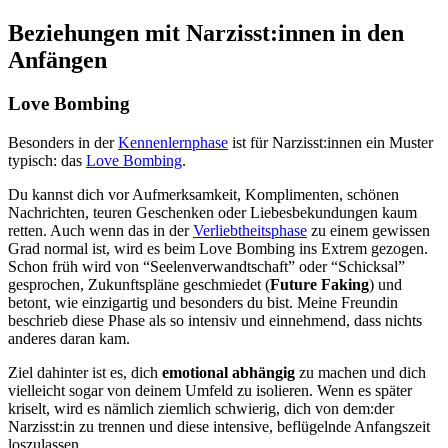
Beziehungen mit Narzisst:innen in den
Anfängen
Love Bombing
Besonders in der
Kennenlernphase
ist für Narzisst:innen ein Muster
typisch: das
Love Bombing
.
Du kannst dich vor Aufmerksamkeit, Komplimenten, schönen
Nachrichten, teuren Geschenken oder Liebesbekundungen kaum
retten. Auch wenn das in der
Verliebtheitsphase
zu einem gewissen
Grad normal ist, wird es beim Love Bombing ins Extrem gezogen.
Schon früh wird von “Seelenverwandtschaft” oder “Schicksal”
gesprochen, Zukunftspläne geschmiedet (
Future Faking
) und
betont, wie einzigartig und besonders du bist. Meine Freundin
beschrieb diese Phase als so intensiv und einnehmend, dass nichts
anderes daran kam.
Ziel dahinter ist es, dich
emotional abhängig
zu machen und dich
vielleicht sogar von deinem Umfeld zu isolieren. Wenn es später
kriselt, wird es nämlich ziemlich schwierig, dich von dem:der
Narzisst:in zu trennen und diese intensive, beflügelnde Anfangszeit
loszulassen.