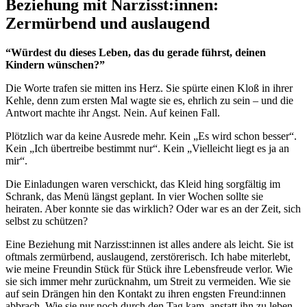
Beziehung mit Narzisst:innen:
Zermürbend und auslaugend
“Würdest du dieses Leben, das du gerade führst, deinen
Kindern wünschen?”
Die Worte trafen sie mitten ins Herz. Sie spürte einen Kloß in ihrer
Kehle, denn zum ersten Mal wagte sie es, ehrlich zu sein – und die
Antwort machte ihr Angst. Nein. Auf keinen Fall.
Plötzlich war da keine Ausrede mehr. Kein „Es wird schon besser“.
Kein „Ich übertreibe bestimmt nur“. Kein „Vielleicht liegt es ja an
mir“.
Die Einladungen waren verschickt, das Kleid hing sorgfältig im
Schrank, das Menü längst geplant. In vier Wochen sollte sie
heiraten. Aber konnte sie das wirklich? Oder war es an der Zeit, sich
selbst zu schützen?
Eine Beziehung mit Narzisst:innen ist alles andere als leicht. Sie ist
oftmals zermürbend, auslaugend, zerstörerisch. Ich habe miterlebt,
wie meine Freundin Stück für Stück ihre Lebensfreude verlor. Wie
sie sich immer mehr zurücknahm, um Streit zu vermeiden. Wie sie
auf sein Drängen hin den Kontakt zu ihren engsten Freund:innen
abbrach. Wie sie nur noch durch den Tag kam, anstatt ihn zu leben.