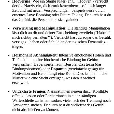
Hoovering:
Wie ein Staubsauger (engl. "Hoover") versucht
der:die Narzisst:in, dich zurückzuerobern – oft nach langer
Zeit und mit neuen Versprechungen
, beispielsweise durch
erneutes Love Bombing oder Future Faking. Dadurch hast du
das Gefühl, die Person habe sich geändert.
Verwirrung und Manipulation:
Die ständige Manipulation
lässt dich an dir und deiner Entscheidung zweifeln (“Habe ich
mich richtig verhalten?”). Vielleicht hast du sogar das Gefühl,
versagt zu haben oder Schuld an der toxischen Dynamik zu
tragen.
Hormonelle Abhängigkeit:
Intensive emotionale Höhen und
Tiefen können eine biochemische Bindung im Gehirn
verursachen. Dabei spielen zum Beispiel
Oxytocin
(das
Bindungshormon) oder
Dopamin
(vereinfacht gesagt für
Motivation und Belohnung) eine Rolle. Dies kann ähnliche
Muster wie eine Sucht erzeugen, was den Abschied
erschwert.
Ungeklärte Fragen:
Narzisst:innen neigen dazu, Konflikte
offen zu lassen oder Partner:innen in einer ständigen
Warteschleife zu halten, sodass viele nach der Trennung noch
Antworten suchen. Dadurch hast du vielleicht das Gefühl,
nicht abschließen zu können.