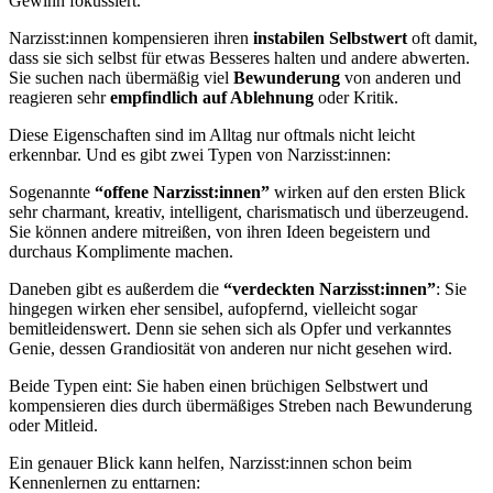
Gewinn fokussiert.
Narzisst:innen kompensieren ihren
instabilen Selbstwert
oft damit,
dass sie sich selbst für etwas Besseres halten und andere abwerten.
Sie suchen nach übermäßig viel
Bewunderung
von anderen und
reagieren sehr
empfindlich auf Ablehnung
oder Kritik.
Diese Eigenschaften sind im Alltag nur oftmals nicht leicht
erkennbar. Und es gibt zwei Typen von Narzisst:innen:
Sogenannte
“offene Narzisst:innen”
wirken auf den ersten Blick
sehr charmant, kreativ, intelligent, charismatisch und überzeugend.
Sie können andere mitreißen, von ihren Ideen begeistern und
durchaus Komplimente machen.
Daneben gibt es außerdem die
“verdeckten Narzisst:innen”
: Sie
hingegen wirken eher sensibel, aufopfernd, vielleicht sogar
bemitleidenswert. Denn sie sehen sich als Opfer und verkanntes
Genie, dessen Grandiosität von anderen nur nicht gesehen wird.
Beide Typen eint: Sie haben einen brüchigen Selbstwert und
kompensieren dies durch übermäßiges Streben nach Bewunderung
oder Mitleid.
Ein genauer Blick kann helfen, Narzisst:innen schon beim
Kennenlernen zu enttarnen: