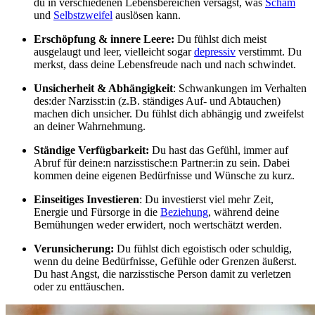
du in verschiedenen Lebensbereichen versagst, was
Scham
und
Selbstzweifel
auslösen kann.
Erschöpfung & innere Leere:
Du fühlst dich meist
ausgelaugt und leer, vielleicht sogar
depressiv
verstimmt. Du
merkst, dass deine Lebensfreude nach und nach schwindet.
Unsicherheit & Abhängigkeit
: Schwankungen im Verhalten
des:der Narzisst:in (z.B. ständiges Auf- und Abtauchen)
machen dich unsicher. Du fühlst dich abhängig und zweifelst
an deiner Wahrnehmung.
Ständige Verfügbarkeit:
Du hast das Gefühl, immer auf
Abruf für deine:n narzisstische:n Partner:in zu sein. Dabei
kommen deine eigenen Bedürfnisse und Wünsche zu kurz.
Einseitiges Investieren
: Du investierst viel mehr Zeit,
Energie und Fürsorge in die
Beziehung
, während deine
Bemühungen weder erwidert, noch wertschätzt werden.
Verunsicherung:
Du fühlst dich egoistisch oder schuldig,
wenn du deine Bedürfnisse, Gefühle oder Grenzen äußerst.
Du hast Angst, die narzisstische Person damit zu verletzen
oder zu enttäuschen.