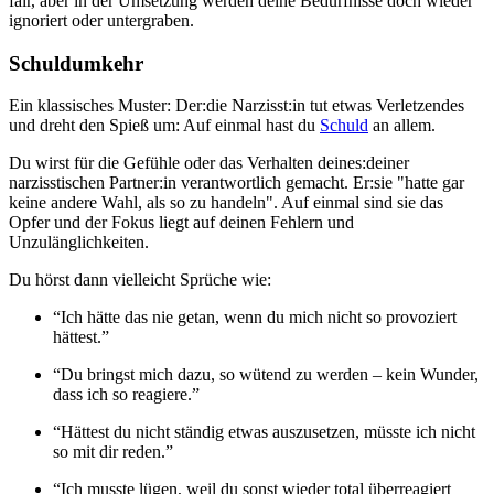
fair, aber in der Umsetzung werden deine Bedürfnisse doch wieder
ignoriert oder untergraben.
Schuldumkehr
Ein klassisches Muster: Der:die Narzisst:in tut etwas Verletzendes
und dreht den Spieß um: Auf einmal hast du
Schuld
an allem.
Du wirst für die Gefühle oder das Verhalten deines:deiner
narzisstischen Partner:in verantwortlich gemacht. Er:sie "hatte gar
keine andere Wahl, als so zu handeln". Auf einmal sind sie das
Opfer und der Fokus liegt auf deinen Fehlern und
Unzulänglichkeiten.
Du hörst dann vielleicht Sprüche wie:
“Ich hätte das nie getan, wenn du mich nicht so provoziert
hättest.”
“Du bringst mich dazu, so wütend zu werden – kein Wunder,
dass ich so reagiere.”
“Hättest du nicht ständig etwas auszusetzen, müsste ich nicht
so mit dir reden.”
“Ich musste lügen, weil du sonst wieder total überreagiert