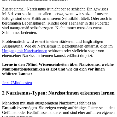
Zuerst einmal: Narzissmus ist nicht per se schlecht. Ein gewisses
Maß davon steckt in uns allen – etwa, wenn wir stolz auf unsere
Erfolge sind oder Kritik an unserem Selbstbild rüttelt. Oder auch in
bestimmten Lebensphasen: Kinder oder Teenager in der Pubertät
sind naturgemäß selbstbezogen. Nicht immer muss das etwas
Schlimmes bedeuten.
Problematisch wird es erst in einer stärkeren und langfristigen
Ausprägung. Wie du Narzissmus in Beziehungen enttarnst, dich im
Umgang mit Narzisst:innen
schützen oder vielleicht sogar von
einem:einer Narzisst:in trennen kannst, erfährst du jetzt.
Lerne in den 7Mind Wissenseinheiten über Narzissmus, welche
Manipulationstechniken es gibt und wie du dich vor ihnen
schützen kannst:
Jetzt 7Mind testen
2 Narzissmus-Typen: Narzisst:innen erkennen lernen
Menschen mit stark ausgeprägtem Narzissmus fehlt es an
Empathievermögen
. Sie zeigen wenig aufrichtiges Interesse an den
Gefühlen oder Bedürfnissen anderer und sind eher auf ihren eigenen