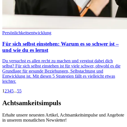
Persönlichkeitsentwicklung
Für sich selbst einstehen: Warum es so schwer ist –
und wie du es lernst
Du versuchst es allen recht zu machen und vergisst dabei dich
selbst? Für sich selbst einstehen ist für viele schwer, obwohl es die
Grundlage für gesunde Beziehungen, Selbstachtung und
Entwicklung ist. Mit diesen 5 Strategien fällt es vielleicht etwas
leichter.
1
2
3
4
5
...
55
Achtsamkeitsimpuls
Erhalte unsere neuesten Artikel, Achtsamkeitsimpulse und Angebote
in unserem monatlichen Newsletter!