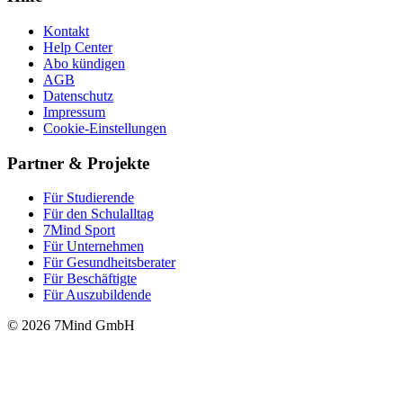
Kontakt
Help Center
Abo kündigen
AGB
Datenschutz
Impressum
Cookie-Einstellungen
Partner & Projekte
Für Stu­die­rende
Für den Schulalltag
7Mind Sport
Für Unter­neh­men
Für Gesund­heits­be­ra­ter
Für Beschäftigte
Für Auszubildende
© 2026 7Mind GmbH