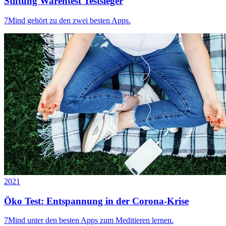
Stiftung Warentest Testsieger
7Mind gehört zu den zwei besten Apps.
2021
Öko Test: Entspannung in der Corona-Krise
7Mind unter den besten Apps zum Meditieren lernen.