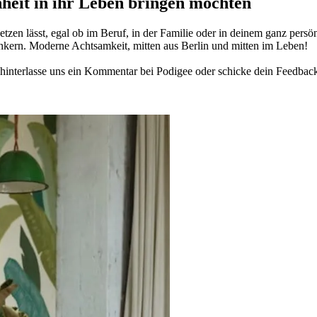
­heit in ihr Leben brin­gen möch­ten
­zen lässt, egal ob im Beruf, in der Fami­lie oder in deinem ganz per­sön­
n­kern. Moderne Acht­sam­keit, mitten aus Berlin und mitten im Leben!
in­ter­lasse uns ein Kom­men­tar bei Podigee oder schi­cke dein Feed­bac