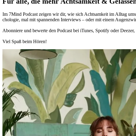
Für alle, die mehr Acht­sam­keit & Gelas­sen
Im 7Mind Pod­cast zeigen wir dir, wie sich Acht­sam­keit im Alltag umset
cho­lo­gie, mal mit spannenden Interviews – oder mit einem Augen­zwi
Abon­niere und bewerte den Pod­cast bei iTunes, Spo­tify oder Deezer, h
Viel Spaß beim Hören!