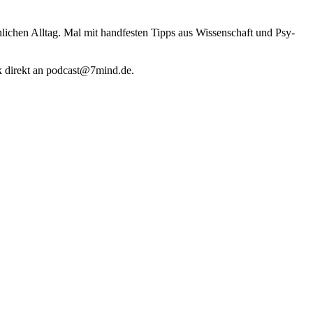
li­chen Alltag. Mal mit hand­fes­ten Tipps aus Wis­sen­schaft und Psy­
k direkt an podcast@​7​mind.​de.