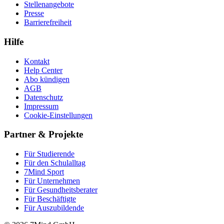
Stellenangebote
Presse
Barrierefreiheit
Hilfe
Kontakt
Help Center
Abo kündigen
AGB
Datenschutz
Impressum
Cookie-Einstellungen
Partner & Projekte
Für Stu­die­rende
Für den Schulalltag
7Mind Sport
Für Unter­neh­men
Für Gesund­heits­be­ra­ter
Für Beschäftigte
Für Auszubildende