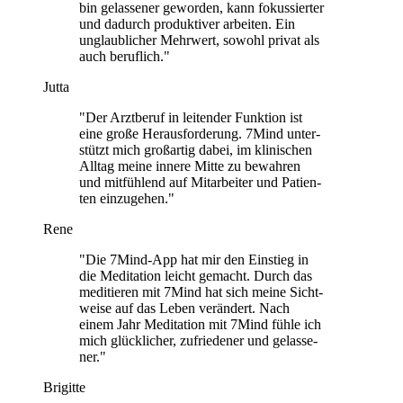
bin gelas­se­ner gewor­den, kann fokus­sier­ter
und dadurch pro­duk­ti­ver arbei­ten. Ein
unglaub­li­cher Mehr­wert, sowohl privat als
auch beruf­lich."
Jutta
"Der Arzt­be­ruf in lei­ten­der Funk­tion ist
eine große Her­aus­for­de­rung. 7Mind unter­
stützt mich groß­ar­tig dabei, im kli­ni­schen
Alltag meine innere Mitte zu bewah­ren
und mit­füh­lend auf Mit­ar­bei­ter und Pati­en­
ten ein­zu­ge­hen."
Rene
"Die 7Mind-App hat mir den Ein­stieg in
die Medi­ta­tion leicht gemacht. Durch das
medi­tie­ren mit 7Mind hat sich meine Sicht­
weise auf das Leben ver­än­dert. Nach
einem Jahr Medi­ta­tion mit 7Mind fühle ich
mich glück­li­cher, zufrie­de­ner und gelas­se­
ner."
Brigitte