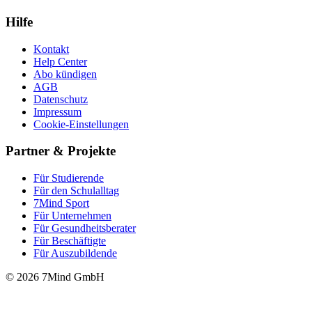
Hilfe
Kontakt
Help Center
Abo kündigen
AGB
Datenschutz
Impressum
Cookie-Einstellungen
Partner & Projekte
Für Stu­die­rende
Für den Schulalltag
7Mind Sport
Für Unter­neh­men
Für Gesund­heits­be­ra­ter
Für Beschäftigte
Für Auszubildende
© 2026 7Mind GmbH