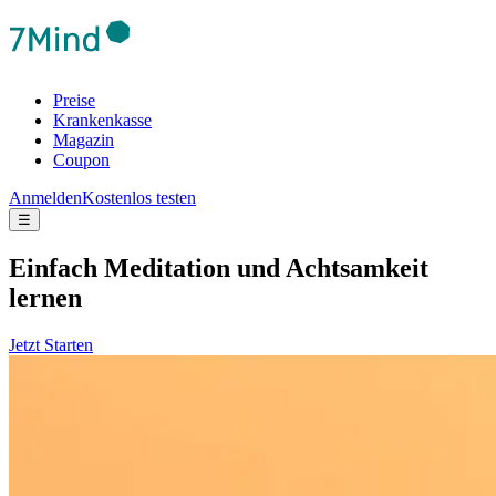
Preise
Krankenkasse
Magazin
Coupon
Anmelden
Kostenlos testen
☰
Ein­fach Medi­ta­tion und Acht­sam­keit
lernen
Jetzt Starten