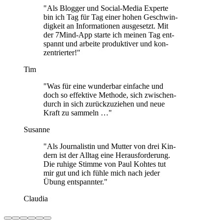
"Als Blog­ger und Social-Media Experte
bin ich Tag für Tag einer hohen Geschwin­
dig­keit an Infor­ma­tio­nen aus­ge­setzt. Mit
der 7Mind-App starte ich meinen Tag ent­
spannt und arbeite pro­duk­ti­ver und kon­
zen­trier­ter!"
Tim
"Was für eine wun­der­bar ein­fa­che und
doch so effek­tive Methode, sich zwi­schen­
durch in sich zurück­zu­zie­hen und neue
Kraft zu sam­meln …"
Susanne
"Als Jour­na­lis­tin und Mutter von drei Kin­
dern ist der Alltag eine Her­aus­for­de­rung.
Die ruhige Stimme von Paul Kohtes tut
mir gut und ich fühle mich nach jeder
Übung ent­spann­ter."
Claudia