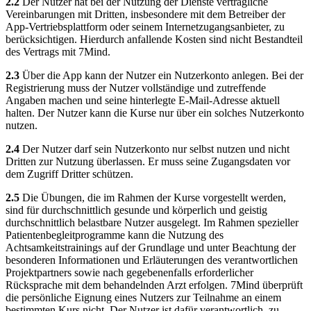
2.2
Der Nutzer hat bei der Nutzung der Dienste vertragliche
Vereinbarungen mit Dritten, insbesondere mit dem Betreiber der
App-Vertriebsplattform oder seinem Internetzugangsanbieter, zu
berücksichtigen. Hierdurch anfallende Kosten sind nicht Bestandteil
des Vertrags mit 7Mind.
2.3
Über die App kann der Nutzer ein Nutzerkonto anlegen. Bei der
Registrierung muss der Nutzer vollständige und zutreffende
Angaben machen und seine hinterlegte E-Mail-Adresse aktuell
halten. Der Nutzer kann die Kurse nur über ein solches Nutzerkonto
nutzen.
2.4
Der Nutzer darf sein Nutzerkonto nur selbst nutzen und nicht
Dritten zur Nutzung überlassen. Er muss seine Zugangsdaten vor
dem Zugriff Dritter schützen.
2.5
Die Übungen, die im Rahmen der Kurse vorgestellt werden,
sind für durchschnittlich gesunde und körperlich und geistig
durchschnittlich belastbare Nutzer ausgelegt. Im Rahmen spezieller
Patientenbegleitprogramme kann die Nutzung des
Achtsamkeitstrainings auf der Grundlage und unter Beachtung der
besonderen Informationen und Erläuterungen des verantwortlichen
Projektpartners sowie nach gegebenenfalls erforderlicher
Rücksprache mit dem behandelnden Arzt erfolgen. 7Mind überprüft
die persönliche Eignung eines Nutzers zur Teilnahme an einem
bestimmten Kurs nicht. Der Nutzer ist dafür verantwortlich, zu