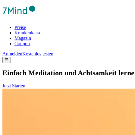
Preise
Krankenkasse
Magazin
Coupon
Anmelden
Kostenlos testen
☰
Ein­fach Medi­ta­tion und Acht­sam­keit lern
Jetzt Starten