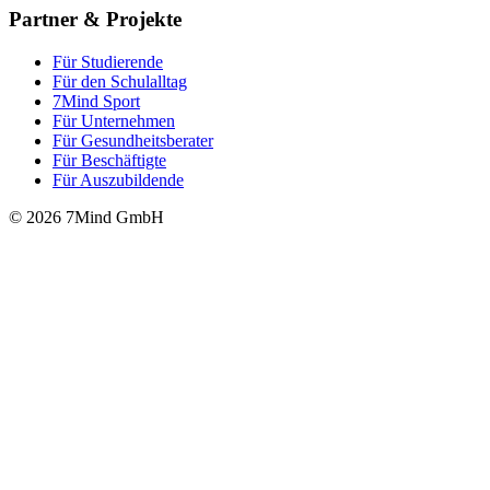
Partner & Projekte
Für Stu­die­rende
Für den Schulalltag
7Mind Sport
Für Unter­neh­men
Für Gesund­heits­be­ra­ter
Für Beschäftigte
Für Auszubildende
© 2026 7Mind GmbH