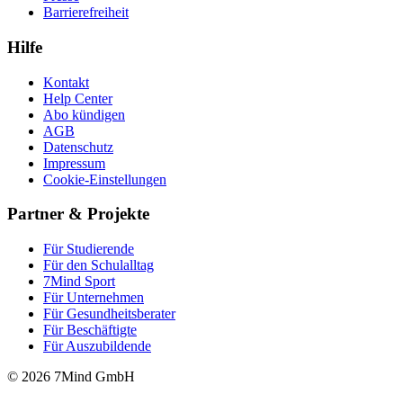
Barrierefreiheit
Hilfe
Kontakt
Help Center
Abo kündigen
AGB
Datenschutz
Impressum
Cookie-Einstellungen
Partner & Projekte
Für Stu­die­rende
Für den Schulalltag
7Mind Sport
Für Unter­neh­men
Für Gesund­heits­be­ra­ter
Für Beschäftigte
Für Auszubildende
© 2026 7Mind GmbH