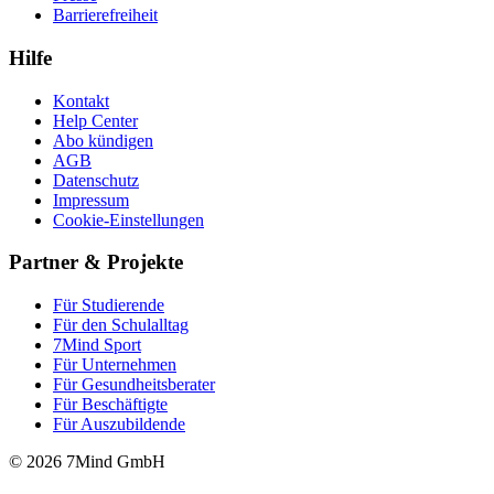
Barrierefreiheit
Hilfe
Kontakt
Help Center
Abo kündigen
AGB
Datenschutz
Impressum
Cookie-Einstellungen
Partner & Projekte
Für Stu­die­rende
Für den Schulalltag
7Mind Sport
Für Unter­neh­men
Für Gesund­heits­be­ra­ter
Für Beschäftigte
Für Auszubildende
© 2026 7Mind GmbH