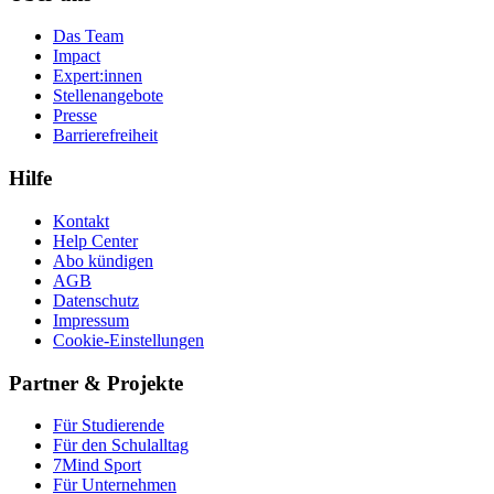
Das Team
Impact
Expert:innen
Stellenangebote
Presse
Barrierefreiheit
Hilfe
Kontakt
Help Center
Abo kündigen
AGB
Datenschutz
Impressum
Cookie-Einstellungen
Partner & Projekte
Für Stu­die­rende
Für den Schulalltag
7Mind Sport
Für Unter­neh­men