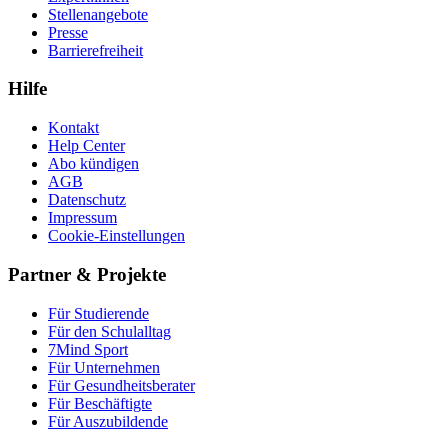
Stellenangebote
Presse
Barrierefreiheit
Hilfe
Kontakt
Help Center
Abo kündigen
AGB
Datenschutz
Impressum
Cookie-Einstellungen
Partner & Projekte
Für Stu­die­rende
Für den Schulalltag
7Mind Sport
Für Unter­neh­men
Für Gesund­heits­be­ra­ter
Für Beschäftigte
Für Auszubildende