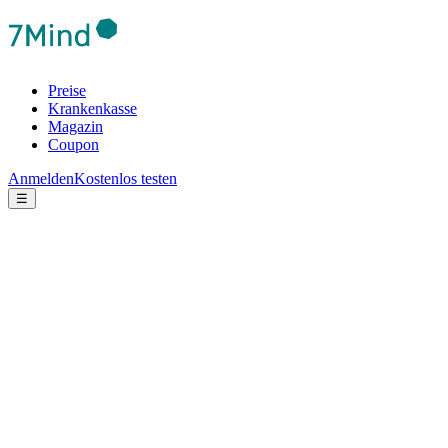
Preise
Krankenkasse
Magazin
Coupon
Anmelden
Kostenlos testen
☰