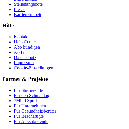
Stellenangebote
Presse
Barrierefreiheit
Hilfe
Kontakt
Help Center
Abo kündigen
AGB
Datenschutz
Impressum
Cookie-Einstellungen
Partner & Projekte
Für Stu­die­rende
Für den Schulalltag
7Mind Sport
Für Unter­neh­men
Für Gesund­heits­be­ra­ter
Für Beschäftigte
Für Auszubildende