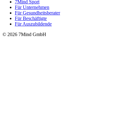
7Mind Sport
Für Unter­neh­men
Für Gesund­heits­be­ra­ter
Für Beschäftigte
Für Auszubildende
© 2026 7Mind GmbH