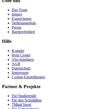
Über uns
Das Team
Impact
Expert:innen
Stellenangebote
Presse
Barrierefreiheit
Hilfe
Kontakt
Help Center
Abo kündigen
AGB
Datenschutz
Impressum
Cookie-Einstellungen
Partner & Projekte
Für Stu­die­rende
Für den Schulalltag
7Mind Sport
Für Unter­neh­men