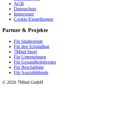
AGB
Datenschutz
Impressum
Cookie-Einstellungen
Partner & Projekte
Für Stu­die­rende
Für den Schulalltag
7Mind Sport
Für Unter­neh­men
Für Gesund­heits­be­ra­ter
Für Beschäftigte
Für Auszubildende
© 2026 7Mind GmbH