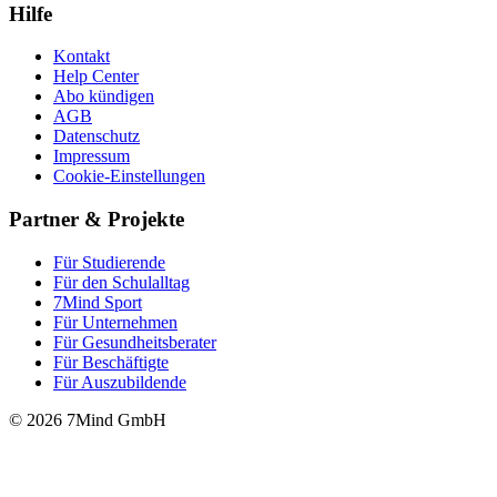
Hilfe
Kontakt
Help Center
Abo kündigen
AGB
Datenschutz
Impressum
Cookie-Einstellungen
Partner & Projekte
Für Stu­die­rende
Für den Schulalltag
7Mind Sport
Für Unter­neh­men
Für Gesund­heits­be­ra­ter
Für Beschäftigte
Für Auszubildende
© 2026 7Mind GmbH