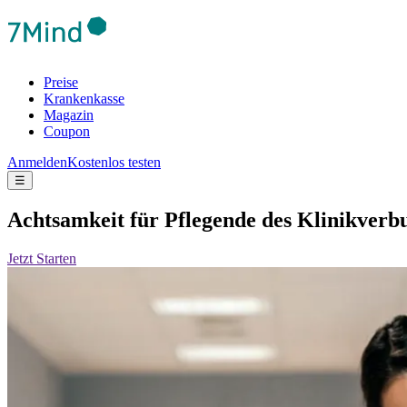
Preise
Krankenkasse
Magazin
Coupon
Anmelden
Kostenlos testen
☰
Acht­sam­keit für Pfle­gende des Klinikver
Jetzt Starten