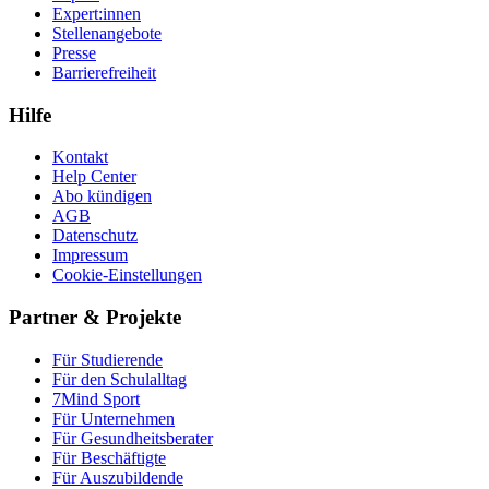
Expert:innen
Stellenangebote
Presse
Barrierefreiheit
Hilfe
Kontakt
Help Center
Abo kündigen
AGB
Datenschutz
Impressum
Cookie-Einstellungen
Partner & Projekte
Für Stu­die­rende
Für den Schulalltag
7Mind Sport
Für Unter­neh­men
Für Gesund­heits­be­ra­ter
Für Beschäftigte
Für Auszubildende