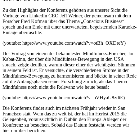
Zu den Highlights der Konferenz gehörten aus unserer Sicht die
Vorträge von LinkedIn CEO Jeff Weiner, der gemeinsam mit dem
Forscher Fred Kofman über das Thema „Conscious Business“
sprach und am Ende mit einer unerwarteten, begeisternden Karaoke-
Einlage überraschte:
(youtube: https://www.youtube.com/watch?v=otBh_QXDreY)
Der Vortrag von einem der bekanntesten Mindfulness-Forscher, Jon
Kabat-Zinn, der über die Mindfulness-Bewegung in den USA
sprach, zeigte deutlich, warum dieser einer der wichtigsten Stimmen
in seinem Feld ist. Er versuchte, die verschiedenen Ströme in der
Mindfulness-Bewegung zu harmonisieren und blickte in seiner Rede
auf die Anfangsphasen seiner Forschung zurück, als das Thema
Mindfulness noch nicht die Relevanz wie heute besaß:
(youtube: https://www.youtube.com/watch?v=pVHyaU8zdtE)
Die Konferenz findet auch im nächsten Frühjahr wieder in San
Francisco statt. Wem das zu weit ist, der hat im Herbst 2015 die
Gelegenheit, voraussichtlich in Dublin den Europa-Ableger der
Konferenz zu besuchen. Sobald das Datum feststeht, werden wir
hier darüber berichten.