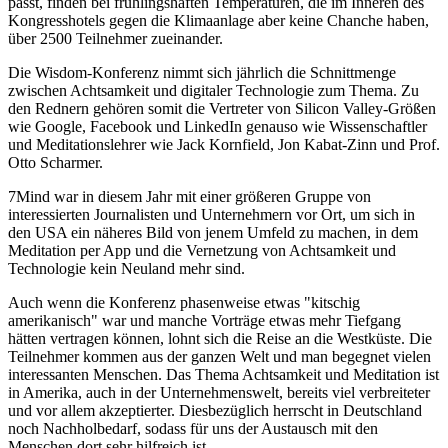
passt, finden bei frühlingshaften Temperaturen, die im Inneren des
Kongresshotels gegen die Klimaanlage aber keine Chanche haben,
über 2500 Teilnehmer zueinander.
Die Wisdom-Konferenz nimmt sich jährlich die Schnittmenge
zwischen Achtsamkeit und digitaler Technologie zum Thema. Zu
den Rednern gehören somit die Vertreter von Silicon Valley-Größen
wie Google, Facebook und LinkedIn genauso wie Wissenschaftler
und Meditationslehrer wie Jack Kornfield, Jon Kabat-Zinn und Prof.
Otto Scharmer.
7Mind war in diesem Jahr mit einer größeren Gruppe von
interessierten Journalisten und Unternehmern vor Ort, um sich in
den USA ein näheres Bild von jenem Umfeld zu machen, in dem
Meditation per App und die Vernetzung von Achtsamkeit und
Technologie kein Neuland mehr sind.
Auch wenn die Konferenz phasenweise etwas "kitschig
amerikanisch" war und manche Vorträge etwas mehr Tiefgang
hätten vertragen können, lohnt sich die Reise an die Westküste. Die
Teilnehmer kommen aus der ganzen Welt und man begegnet vielen
interessanten Menschen. Das Thema Achtsamkeit und Meditation ist
in Amerika, auch in der Unternehmenswelt, bereits viel verbreiteter
und vor allem akzeptierter. Diesbezüglich herrscht in Deutschland
noch Nachholbedarf, sodass für uns der Austausch mit den
Menschen dort sehr hilfreich ist.