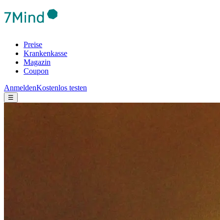
Preise
Krankenkasse
Magazin
Coupon
Anmelden
Kostenlos testen
☰