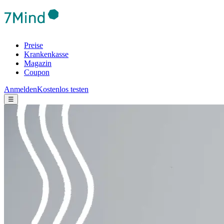
Preise
Krankenkasse
Magazin
Coupon
Anmelden
Kostenlos testen
☰