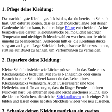
1. Pflege deine Kleidung:
Das nachhaltigste Kleidungsstück ist das, das du bereits im Schrank
hast. Um dafür zu sorgen, dass es auch möglichst lange Teil deiner
Garderobe bleiben kann, ist die richtige
Pflege
entscheidend. Achte
beispielsweise darauf, Kleidungsstücke bei möglichst niedriger
Temperatur und niedriger Schleuderzahl zu waschen, um sie nicht
unnötig zu beanspruchen. Außerdem hilft es, die Kleidungsstücke
sorgsam zu lagern: Lege Strickteile beispielsweise lieber zusammen,
statt sie auf Bügel zu hängen, um Verformungen zu vermeiden.
2. Repariere deine Kleidung:
Kleine Schönheitsfehler wie Löcher müssen nicht das Ende eines
Kleidungsstücks bedeuten. Mit etwas Nähgeschick oder einem
Besuch in einer Schneiderei kannst du das Leben eines
Kleidungsstücks verlängern. Auch Fusselrasierer sind tolle
Helferlein, um dafür zu sorgen, dass du länger Freude an deinen
Pullovern hast: Sie entfernen spielend leicht unschönes Pilling, also
die kleinen Knötchen, die sich bei
Strickpullovern
nach einiger Zeit
bilden und lassen deine liebsten Strickteile wieder wie neu aussehen.
3. Schenke deinen Kleidungsstücken ein zweites