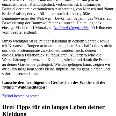
einzelnen neuen Kleidungsstück verbunden ist. Ein trauriges
Beispiel der damit verbundenen Ausbeutung von Mensch und Natur
ist der Aralsee, der vor 50 Jahren noch das viertgrößte
Binnengewässer der Welt war – bevor man begann, das Wasser zur
Bewässerung der Baumwollfelder zu nutzen. Heute liegt das
einstige Fischerdorf Munak, so
National Geographic
, 90 Ki­lometer
vom Seeufer entfernt.
Umso wichtiger ist es, mit der Kleidung in deinem Schrank sowie
mit Neuanschaffungen achtsam umzugehen. So schaffst du es nicht
nur, dein Portemonnaie zu schonen, sondern auch, deinen
ökologischen Fußabdruck zu reduzieren. Außerdem wird die
Wertschätzung für einzelne Kleidungsstücke und damit die Freude
an deiner Garderobe gesteigert. Wie das gelingen kann, zeigen wir
dir durch insgesamt sechs kleine Impulse, die du ganz einfach und
sofort umsetzen kannst.
Lausche den beruhigenden Geräuschen des Waldes mit der
7Mind "Waldmeditation":
7Mind kostenlos testen
Drei Tipps für ein langes Leben deiner
Kleidung