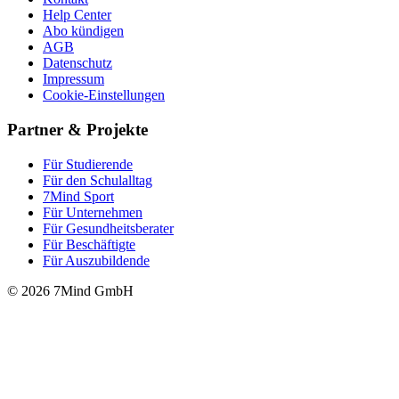
Help Center
Abo kündigen
AGB
Datenschutz
Impressum
Cookie-Einstellungen
Partner & Projekte
Für Stu­die­rende
Für den Schulalltag
7Mind Sport
Für Unter­neh­men
Für Gesund­heits­be­ra­ter
Für Beschäftigte
Für Auszubildende
© 2026 7Mind GmbH