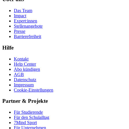
Das Team
Impact
Expert:innen
Stellenangebote
Presse
Barrierefreiheit
Hilfe
Kontakt
Help Center
Abo kündigen
AGB
Datenschutz
Impressum
Cookie-Einstellungen
Partner & Projekte
Für Stu­die­rende
Für den Schulalltag
7Mind Sport
Für Unter­neh­men