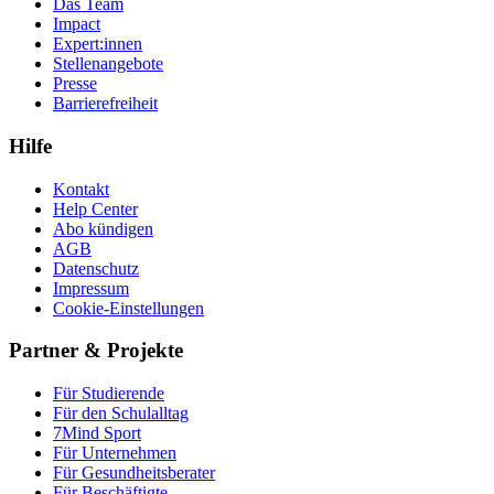
Das Team
Impact
Expert:innen
Stellenangebote
Presse
Barrierefreiheit
Hilfe
Kontakt
Help Center
Abo kündigen
AGB
Datenschutz
Impressum
Cookie-Einstellungen
Partner & Projekte
Für Stu­die­rende
Für den Schulalltag
7Mind Sport
Für Unter­neh­men
Für Gesund­heits­be­ra­ter
Für Beschäftigte