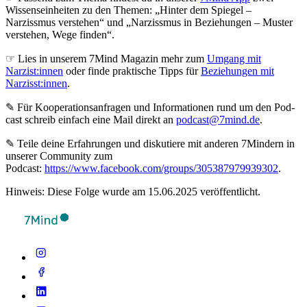
Wissenseinheiten zu den Themen: „Hinter dem Spiegel –
Narzissmus verstehen“ und „Narzissmus in Beziehungen – Muster
verstehen, Wege finden“.
☞ Lies in unserem 7Mind Magazin mehr zum
Umgang mit
Narzist:innen
oder finde praktische Tipps für
Beziehungen mit
Narzisst:innen
.
✎ Für Koope­ra­ti­ons­an­fra­gen und Infor­ma­tio­nen rund um den Pod­
cast schreib ein­fach eine Mail direkt an
podcast@7mind.de
.
✎ Teile deine Erfahrungen und diskutiere mit anderen 7Mindern in
unserer Community zum
Podcast:
https://www.facebook.com/groups/305387979939302
.
Hinweis: Diese Folge wurde am 15.06.2025 veröffentlicht.