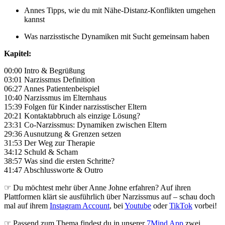
Annes Tipps, wie du mit Nähe-Distanz-Konflikten umgehen
kannst
Was narzisstische Dynamiken mit Sucht gemeinsam haben
Kapitel:
00:00 Intro & Begrüßung
03:01 Narzissmus Definition
06:27 Annes Patientenbeispiel
10:40 Narzissmus im Elternhaus
15:39 Folgen für Kinder narzisstischer Eltern
20:21 Kontaktabbruch als einzige Lösung?
23:31 Co-Narzissmus: Dynamiken zwischen Eltern
29:36 Ausnutzung & Grenzen setzen
31:53 Der Weg zur Therapie
34:12 Schuld & Scham
38:57 Was sind die ersten Schritte?
41:47 Abschlussworte & Outro
☞ Du möchtest mehr über Anne Johne erfahren? Auf ihren
Plattformen klärt sie ausführlich über Narzissmus auf – schau doch
mal auf ihrem
Instagram Account
, bei
Youtube
oder
TikTok
vorbei!
☞ Passend zum Thema findest du in unserer
7Mind App
zwei