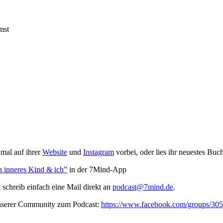
mst
mal auf ihrer
Website
und
Instagram
vorbei, oder lies ihr neuestes Buc
 inneres Kind & ich”
in der 7Mind-App
t schreib ein­fach eine Mail direkt an
podcast@7mind.de
.
unserer Community zum Podcast:
https://www.facebook.com/groups/3