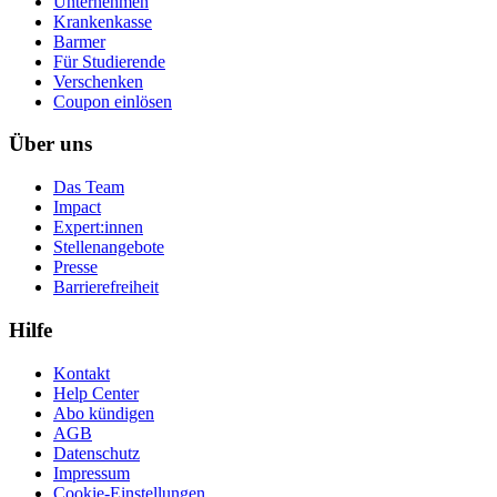
Unternehmen
Krankenkasse
Barmer
Für Studierende
Ver­schen­ken
Coupon einlösen
Über uns
Das Team
Impact
Expert:innen
Stellenangebote
Presse
Barrierefreiheit
Hilfe
Kontakt
Help Center
Abo kündigen
AGB
Datenschutz
Impressum
Cookie-Einstellungen