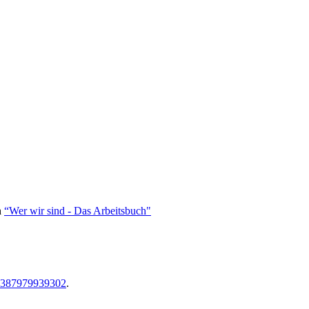
h
“Wer wir sind - Das Arbeitsbuch"
05387979939302
.