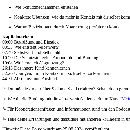
Wie Schutzmechanismen entstehen
Konkrete Übungen, wie du mehr in Kontakt mit dir selbst kom
Warum Beziehungen durch Abgrenzung profitieren können
Kapitelmarken:
00:00 Begrüßung und Einstieg
03:33 Wie entsteht Selbstwert?
07:49 Selbstwert und Selbstbild
10:50 Die Schutzstrategien Autonomie und Bindung
19:04 Wie lerne ich Abgrenzung?
26:13 Das innere Kind kennenlernen
32:26 Übungen, um in Kontakt mit sich selbst zu kommen
44:31 Abschluss und Ausblick
☞ Du möchtest mehr über Stefanie Stahl erfahren? Schau doch gerne 
☞ Wie du die Bindung mit dir selbst vertiefst, lernst du im Kurs
“Mein
✎ Für Koope­ra­ti­ons­an­fra­gen und Infor­ma­tio­nen rund um den Pod­cas
✎ Teile deine Erfahrungen und diskutiere mit anderen 7Mindern in 
Hinweis: Diese Folge wurde am 25.08.2024 veröffentlicht.