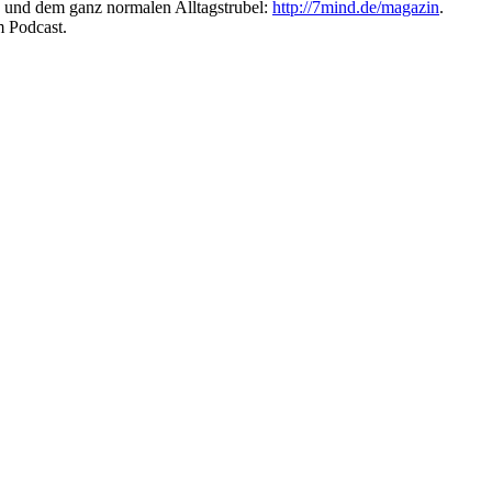
e und dem ganz normalen Alltagstrubel:
http://7mind.de/magazin
.
m Podcast.